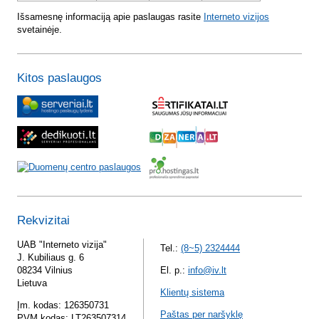
Išsamesnę informaciją apie paslaugas rasite
Interneto vizijos
svetainėje.
Kitos paslaugos
Rekvizitai
UAB "Interneto vizija"
Tel.:
(8~5) 2324444
J. Kubiliaus g. 6
08234 Vilnius
El. p.:
info@iv.lt
Lietuva
Klientų sistema
Įm. kodas: 126350731
Paštas per naršyklę
PVM kodas: LT263507314