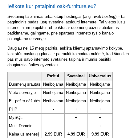
Ieškote kur patalpinti oak-furniture.eu?
Svetainių talpinimas arba kitaip hostingas (angl.
web hosting
) – tai
pagrindinis būdas jūsų svetainei atsidurti internete. Tai vietos jūsų
internetiniam projektui, el. paštui ar duomenų bazei suteikimas
patikimame, galingame, prie spartaus interneto ryšio kanalo
pajungtame serveryje.
Daugiau nei 15 metų patirtis, aukšta klientų aptarnavimo kokybė,
lankstūs paslaugų planai ir patraukli kainodara nulėmė, kad šiandien
pas mus savo interneto svetaines talpina ir mumis pasitiki
daugiausiai šalies gyventojų.
Paštui
Svetainei
Universalus
Duomenų srautas
Neribojama
Neribojama
Neribojama
Vieta serveryje
Neribojama
Neribojama
Neribojama
El. pašto dėžutės
Neribojama
Neribojama
Neribojama
PHP
-
+
+
MySQL
-
+
+
Multi-Domain
-
-
+
Kaina už mėnesį
2.99 EUR
4.99 EUR
9.99 EUR