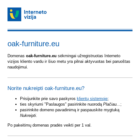
oak-furniture.eu
Domenas
oak-furniture.eu
sėkmingai užregistruotas Interneto
vizijos kliento vardu ir šiuo metu yra pilnai aktyvuotas bei paruoštas
naudojimui.
Norite nukreipti oak-furniture.eu?
Prisijunkite prie savo paskyros
klientų sistemoje
;
ties skyriumi "Paslaugos" pasirinkite nuorodą
Plačiau...
;
pasirinkite domeno pavadinimą ir paspauskite mygtuką
Nukreipti
.
Po pakeitimų domenas pradės veikti per 1 val.