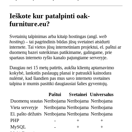
Ieškote kur patalpinti oak-
furniture.eu?
Svetainių talpinimas arba kitaip hostingas (angl.
web
hosting
) – tai pagrindinis būdas jūsų svetainei atsidurti
internete. Tai vietos jūsų internetiniam projektui, el. paštui ar
duomenų bazei suteikimas patikimame, galingame, prie
spartaus interneto ryšio kanalo pajungtame serveryje.
Daugiau nei 15 metų patirtis, aukšta klientų aptarnavimo
kokybė, lankstūs paslaugų planai ir patraukli kainodara
nulėmė, kad šiandien pas mus savo interneto svetaines
talpina ir mumis pasitiki daugiausiai šalies gyventojų.
Paštui
Svetainei
Universalus
Duomenų srautas
Neribojama
Neribojama
Neribojama
Vieta serveryje
Neribojama
Neribojama
Neribojama
El. pašto dėžutės
Neribojama
Neribojama
Neribojama
PHP
-
+
+
MySQL
-
+
+