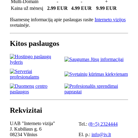
Multi-Domain
-
-
+
Kaina už mėnesį
2.99 EUR
4.99 EUR
9.99 EUR
Išsamesnę informaciją apie paslaugas rasite
Interneto vizijos
svetainėje.
Kitos paslaugos
Rekvizitai
UAB "Interneto vizija"
Tel.:
(8~5) 2324444
J. Kubiliaus g. 6
08234 Vilnius
El. p.:
info@iv.lt