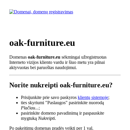
oak-furniture.eu
Domenas
oak-furniture.eu
sėkmingai užregistruotas
Interneto vizijos kliento vardu ir šiuo metu yra pilnai
aktyvuotas bei paruoštas naudojimui.
Norite nukreipti oak-furniture.eu?
Prisijunkite prie savo paskyros
klientų sistemoje
;
ties skyriumi "Paslaugos" pasirinkite nuorodą
Plačiau...
;
pasirinkite domeno pavadinimą ir paspauskite
mygtuką
Nukreipti
.
Po pakeitimų domenas pradės veikti per 1 val.