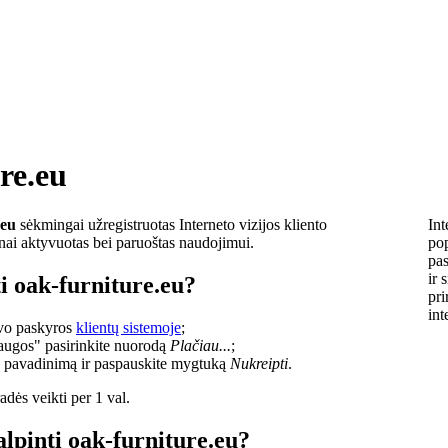
re.eu
.eu
sėkmingai užregistruotas Interneto vizijos kliento
Int
lnai aktyvuotas bei paruoštas naudojimui.
pop
pas
ir 
i oak-furniture.eu?
pri
int
savo paskyros
klientų sistemoje
;
laugos" pasirinkite nuorodą
Plačiau...
;
o pavadinimą ir paspauskite mygtuką
Nukreipti
.
dės veikti per 1 val.
alpinti oak-furniture.eu?