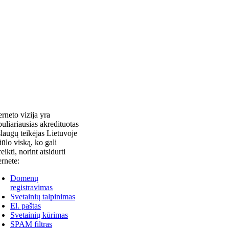
erneto vizija yra
uliariausias akredituotas
laugų teikėjas Lietuvoje
siūlo viską, ko gali
reikti, norint atsidurti
ernete:
Domenų
registravimas
Svetainių talpinimas
El. paštas
Svetainių kūrimas
SPAM filtras