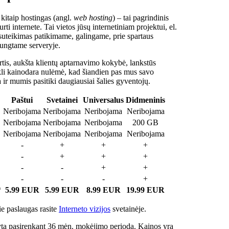
 kitaip hostingas (angl.
web hosting
) – tai pagrindinis
rti internete. Tai vietos jūsų internetiniam projektui, el.
suteikimas patikimame, galingame, prie spartaus
jungtame serveryje.
tis, aukšta klientų aptarnavimo kokybė, lankstūs
ukli kainodara nulėmė, kad šiandien pas mus savo
a ir mumis pasitiki daugiausiai šalies gyventojų.
Paštui
Svetainei
Universalus
Didmeninis
Neribojama
Neribojama
Neribojama
Neribojama
Neribojama
Neribojama
Neribojama
200 GB
Neribojama
Neribojama
Neribojama
Neribojama
-
+
+
+
-
+
+
+
-
-
+
+
-
-
-
+
*
5.99 EUR
5.99 EUR
8.99 EUR
19.99 EUR
e paslaugas rasite
Interneto vizijos
svetainėje.
ta pasirenkant 36 mėn. mokėjimo periodą. Kainos yra