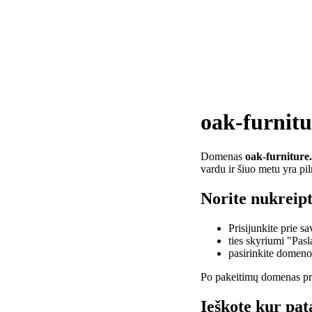
oak-furnitu
Domenas
oak-furniture
vardu ir šiuo metu yra pi
Norite nukreipt
Prisijunkite prie 
ties skyriumi "Pas
pasirinkite domen
Po pakeitimų domenas pra
Ieškote kur pat