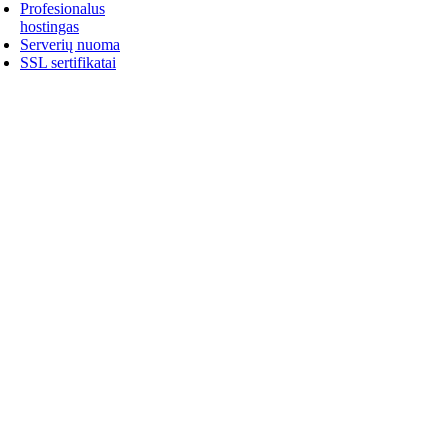
Profesionalus
hostingas
Serverių nuoma
SSL sertifikatai