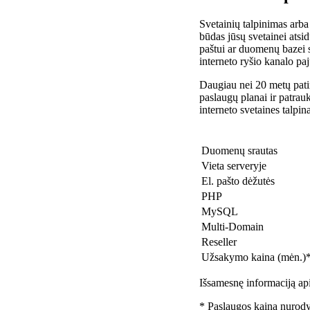
Svetainių talpinimas arba
būdas jūsų svetainei atsidu
paštui ar duomenų bazei 
interneto ryšio kanalo pa
Daugiau nei 20 metų patir
paslaugų planai ir patra
interneto svetaines talpin
Duomenų srautas
Vieta serveryje
El. pašto dėžutės
PHP
MySQL
Multi-Domain
Reseller
Užsakymo kaina (mėn.)
Išsamesnę informaciją api
* Paslaugos kaina nurody