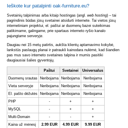
Ieškote kur patalpinti oak-furniture.eu?
Svetainių talpinimas arba kitaip hostingas (angl.
web hosting
) – tai
pagrindinis būdas jūsų svetainei atsidurti internete. Tai vietos jūsų
internetiniam projektui, el. paštui ar duomenų bazei suteikimas
patikimame, galingame, prie spartaus interneto ryšio kanalo
pajungtame serveryje.
Daugiau nei 15 metų patirtis, aukšta klientų aptarnavimo kokybė,
lankstūs paslaugų planai ir patraukli kainodara nulėmė, kad šiandien
pas mus savo interneto svetaines talpina ir mumis pasitiki
daugiausiai šalies gyventojų.
Paštui
Svetainei
Universalus
Duomenų srautas
Neribojama
Neribojama
Neribojama
Vieta serveryje
Neribojama
Neribojama
Neribojama
El. pašto dėžutės
Neribojama
Neribojama
Neribojama
PHP
-
+
+
MySQL
-
+
+
Multi-Domain
-
-
+
Kaina už mėnesį
2.99 EUR
4.99 EUR
9.99 EUR