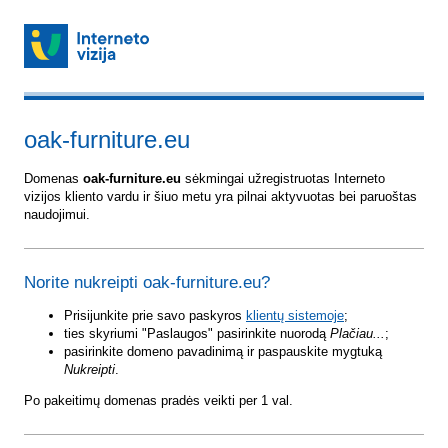
oak-furniture.eu
Domenas
oak-furniture.eu
sėkmingai užregistruotas Interneto
vizijos kliento vardu ir šiuo metu yra pilnai aktyvuotas bei paruoštas
naudojimui.
Norite nukreipti oak-furniture.eu?
Prisijunkite prie savo paskyros
klientų sistemoje
;
ties skyriumi "Paslaugos" pasirinkite nuorodą
Plačiau...
;
pasirinkite domeno pavadinimą ir paspauskite mygtuką
Nukreipti
.
Po pakeitimų domenas pradės veikti per 1 val.