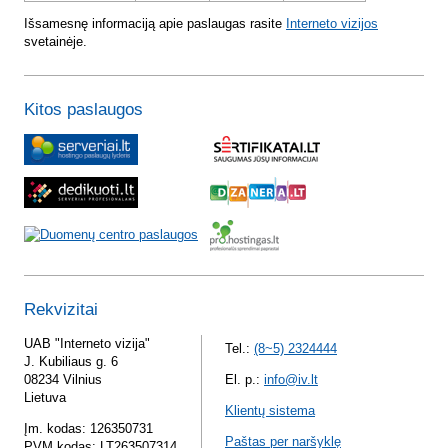
Išsamesnę informaciją apie paslaugas rasite
Interneto vizijos
svetainėje.
Kitos paslaugos
Rekvizitai
UAB "Interneto vizija"
Tel.:
(8~5) 2324444
J. Kubiliaus g. 6
08234 Vilnius
El. p.:
info@iv.lt
Lietuva
Klientų sistema
Įm. kodas: 126350731
Paštas per naršyklę
PVM kodas: LT263507314