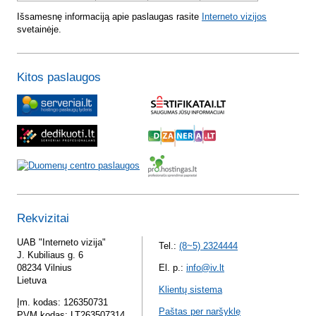
Išsamesnę informaciją apie paslaugas rasite
Interneto vizijos
svetainėje.
Kitos paslaugos
Rekvizitai
UAB "Interneto vizija"
Tel.:
(8~5) 2324444
J. Kubiliaus g. 6
08234 Vilnius
El. p.:
info@iv.lt
Lietuva
Klientų sistema
Įm. kodas: 126350731
Paštas per naršyklę
PVM kodas: LT263507314