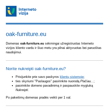
oak-furniture.eu
Domenas
oak-furniture.eu
sėkmingai užregistruotas Interneto
vizijos kliento vardu ir šiuo metu yra pilnai aktyvuotas bei paruoštas
naudojimui.
Norite nukreipti oak-furniture.eu?
Prisijunkite prie savo paskyros
klientų sistemoje
;
ties skyriumi "Paslaugos" pasirinkite nuorodą
Plačiau...
;
pasirinkite domeno pavadinimą ir paspauskite mygtuką
Nukreipti
.
Po pakeitimų domenas pradės veikti per 1 val.