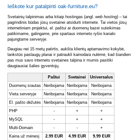
Ieškote kur patalpinti oak-furniture.eu?
Svetainių talpinimas arba kitaip hostingas (angl.
web hosting
) – tai
pagrindinis būdas jūsų svetainei atsidurti internete. Tai vietos jūsų
internetiniam projektui, el. paštui ar duomenų bazei suteikimas
patikimame, galingame, prie spartaus interneto ryšio kanalo
pajungtame serveryje.
Daugiau nei 15 metų patirtis, aukšta klientų aptarnavimo kokybė,
lankstūs paslaugų planai ir patraukli kainodara nulėmė, kad šiandien
pas mus savo interneto svetaines talpina ir mumis pasitiki
daugiausiai šalies gyventojų.
Paštui
Svetainei
Universalus
Duomenų srautas
Neribojama
Neribojama
Neribojama
Vieta serveryje
Neribojama
Neribojama
Neribojama
El. pašto dėžutės
Neribojama
Neribojama
Neribojama
PHP
-
+
+
MySQL
-
+
+
Multi-Domain
-
-
+
Kaina už mėnesį
2.99 EUR
4.99 EUR
9.99 EUR