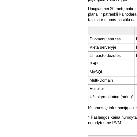
Daugiau nei 20 metų patirti
planai ir patraukli kainoda
talpina ir mumis pasitiki da
Duomenų srautas
Vieta serveryje
El. pašto dėžutės
PHP
MySQL
Multi-Domain
Reseller
Užsakymo kaina (mėn.)*
Išsamesnę informaciją apie
* Paslaugos kaina nurodyta
nurodytos be PVM.