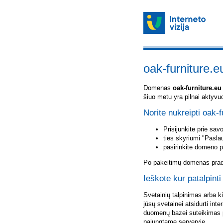
oak-furniture.e
Domenas
oak-furniture.eu
šiuo metu yra pilnai aktyvu
Norite nukreipti oak-f
Prisijunkite prie sa
ties skyriumi "Pasla
pasirinkite domeno 
Po pakeitimų domenas pradė
Ieškote kur patalpinti
Svetainių talpinimas arba k
jūsų svetainei atsidurti inte
duomenų bazei suteikimas p
pajungtame serveryje.