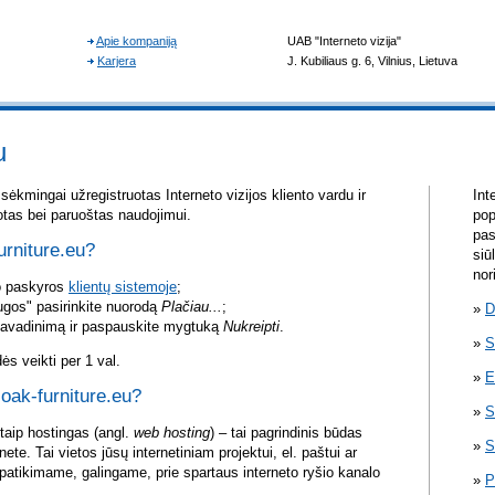
u
sėkmingai užregistruotas Interneto vizijos kliento vardu ir
Int
otas bei paruoštas naudojimui.
pop
pas
urniture.eu?
siū
nor
vo paskyros
klientų sistemoje
;
ugos" pasirinkite nuorodą
Plačiau...
;
D
pavadinimą ir paspauskite mygtuką
Nukreipti
.
S
s veikti per 1 val.
E
 oak-furniture.eu?
S
itaip hostingas (angl.
web hosting
) – tai pagrindinis būdas
S
rnete. Tai vietos jūsų internetiniam projektui, el. paštui ar
atikimame, galingame, prie spartaus interneto ryšio kanalo
P