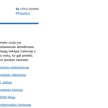
erneto vizija yra
uliariausias akredituotas
laugų teikėjas Lietuvoje ir
lo viską, ko gali prireikti,
int atsidurti internete:
omenų registravimas
vetainių talpinimas
l. paštas
vetainių kūrimas
PAM filtras
rofesionalus hostingas