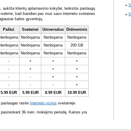
S
s, aukšta klientų aptarnavimo kokybė, lankstūs paslaugų
ra nulėmė, kad šiandien pas mus savo interneto svetaines
S
ugiausiai šalies gyventojų.
Paštui
Svetainei
Universalus
Didmeninis
Neribojama
Neribojama
Neribojama
Neribojama
Neribojama
Neribojama
Neribojama
200 GB
Neribojama
Neribojama
Neribojama
Neribojama
-
+
+
+
-
+
+
+
-
-
+
+
-
-
-
+
5.99 EUR
5.99 EUR
8.99 EUR
19.99 EUR
 paslaugas rasite
Interneto vizijos
svetainėje.
 pasirenkant 36 mėn. mokėjimo periodą. Kainos yra