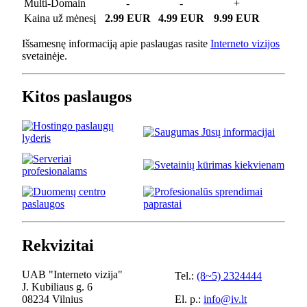
Multi-Domain
-
-
+
Kaina už mėnesį
2.99 EUR
4.99 EUR
9.99 EUR
Išsamesnę informaciją apie paslaugas rasite
Interneto vizijos
svetainėje.
Kitos paslaugos
Rekvizitai
UAB "Interneto vizija"
Tel.:
(8~5) 2324444
J. Kubiliaus g. 6
08234 Vilnius
El. p.:
info@iv.lt