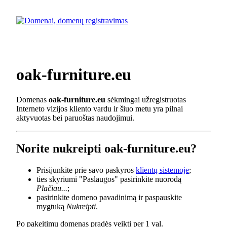
oak-furniture.eu
Domenas
oak-furniture.eu
sėkmingai užregistruotas
Interneto vizijos kliento vardu ir šiuo metu yra pilnai
aktyvuotas bei paruoštas naudojimui.
Norite nukreipti oak-furniture.eu?
Prisijunkite prie savo paskyros
klientų sistemoje
;
ties skyriumi "Paslaugos" pasirinkite nuorodą
Plačiau...
;
pasirinkite domeno pavadinimą ir paspauskite
mygtuką
Nukreipti
.
Po pakeitimų domenas pradės veikti per 1 val.