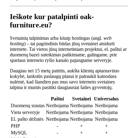
Ieškote kur patalpinti oak-
furniture.eu?
Svetainių talpinimas arba kitaip hostingas (angl.
web
hosting
) – tai pagrindinis būdas jūsų svetainei atsidurti
internete. Tai vietos jūsų internetiniam projektui, el. paštui ar
duomenų bazei suteikimas patikimame, galingame, prie
spartaus interneto ryšio kanalo pajungtame serveryje.
Daugiau nei 15 metų patirtis, aukšta klientų aptarnavimo
kokybė, lankstūs paslaugų planai ir patraukli kainodara
nulėmė, kad šiandien pas mus savo interneto svetaines
talpina ir mumis pasitiki daugiausiai šalies gyventojų.
Paštui
Svetainei
Universalus
Duomenų srautas
Neribojama
Neribojama
Neribojama
Vieta serveryje
Neribojama
Neribojama
Neribojama
El. pašto dėžutės
Neribojama
Neribojama
Neribojama
PHP
-
+
+
MySQL
-
+
+