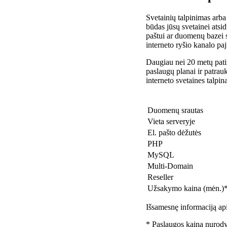
Svetainių talpinimas arba
būdas jūsų svetainei atsidu
paštui ar duomenų bazei 
interneto ryšio kanalo pa
Daugiau nei 20 metų patir
paslaugų planai ir patra
interneto svetaines talpin
Duomenų srautas
Vieta serveryje
El. pašto dėžutės
PHP
MySQL
Multi-Domain
Reseller
Užsakymo kaina (mėn.)
Išsamesnę informaciją api
* Paslaugos kaina nurody