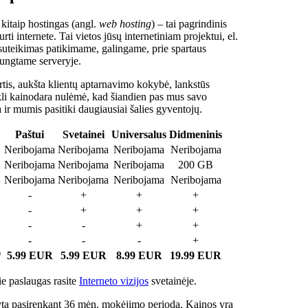
 kitaip hostingas (angl.
web hosting
) – tai pagrindinis
rti internete. Tai vietos jūsų internetiniam projektui, el.
suteikimas patikimame, galingame, prie spartaus
jungtame serveryje.
tis, aukšta klientų aptarnavimo kokybė, lankstūs
ukli kainodara nulėmė, kad šiandien pas mus savo
a ir mumis pasitiki daugiausiai šalies gyventojų.
Paštui
Svetainei
Universalus
Didmeninis
Neribojama
Neribojama
Neribojama
Neribojama
Neribojama
Neribojama
Neribojama
200 GB
Neribojama
Neribojama
Neribojama
Neribojama
-
+
+
+
-
+
+
+
-
-
+
+
-
-
-
+
*
5.99 EUR
5.99 EUR
8.99 EUR
19.99 EUR
e paslaugas rasite
Interneto vizijos
svetainėje.
ta pasirenkant 36 mėn. mokėjimo periodą. Kainos yra