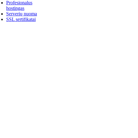
Profesionalus
hostingas
Serverių nuoma
SSL sertifikatai