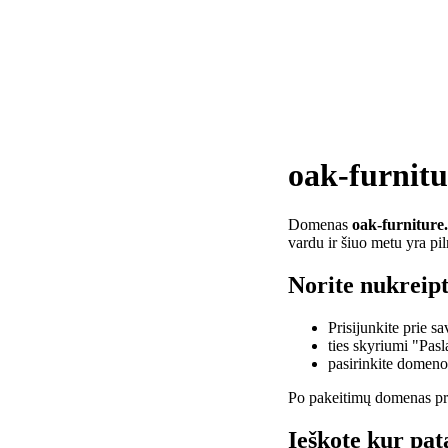
oak-furnitu
Domenas
oak-furniture
vardu ir šiuo metu yra pi
Norite nukreipt
Prisijunkite prie 
ties skyriumi "Pas
pasirinkite domen
Po pakeitimų domenas pra
Ieškote kur pat