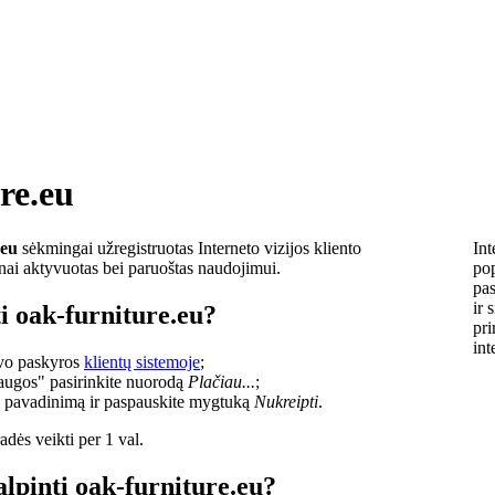
re.eu
.eu
sėkmingai užregistruotas Interneto vizijos kliento
Int
lnai aktyvuotas bei paruoštas naudojimui.
pop
pas
ir 
i oak-furniture.eu?
pri
int
savo paskyros
klientų sistemoje
;
laugos" pasirinkite nuorodą
Plačiau...
;
o pavadinimą ir paspauskite mygtuką
Nukreipti
.
dės veikti per 1 val.
alpinti oak-furniture.eu?