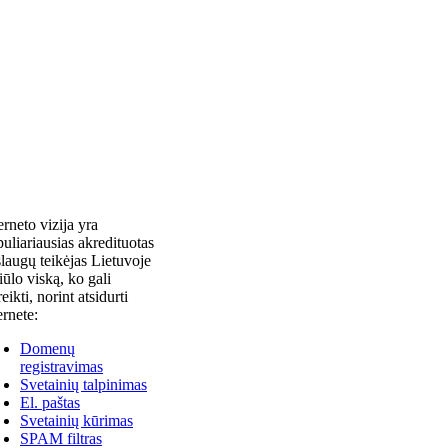
erneto vizija yra
uliariausias akredituotas
laugų teikėjas Lietuvoje
siūlo viską, ko gali
reikti, norint atsidurti
ernete:
Domenų
registravimas
Svetainių talpinimas
El. paštas
Svetainių kūrimas
SPAM filtras