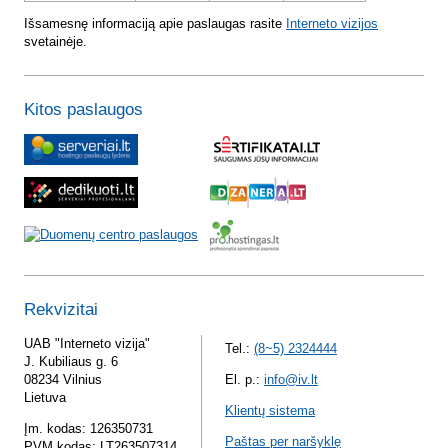
Išsamesnę informaciją apie paslaugas rasite
Interneto vizijos
svetainėje.
Kitos paslaugos
Rekvizitai
UAB "Interneto vizija"
Tel.:
(8~5) 2324444
J. Kubiliaus g. 6
08234 Vilnius
El. p.:
info@iv.lt
Lietuva
Klientų sistema
Įm. kodas: 126350731
Paštas per naršyklę
PVM kodas: LT263507314