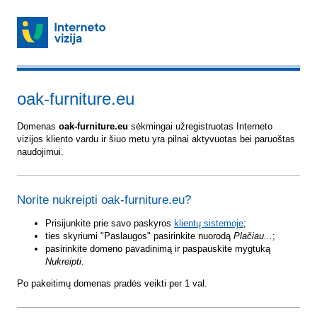
oak-furniture.eu
Domenas
oak-furniture.eu
sėkmingai užregistruotas Interneto
vizijos kliento vardu ir šiuo metu yra pilnai aktyvuotas bei paruoštas
naudojimui.
Norite nukreipti oak-furniture.eu?
Prisijunkite prie savo paskyros
klientų sistemoje
;
ties skyriumi "Paslaugos" pasirinkite nuorodą
Plačiau...
;
pasirinkite domeno pavadinimą ir paspauskite mygtuką
Nukreipti
.
Po pakeitimų domenas pradės veikti per 1 val.