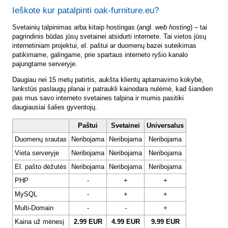
Ieškote kur patalpinti oak-furniture.eu?
Svetainių talpinimas arba kitaip hostingas (angl.
web hosting
) – tai
pagrindinis būdas jūsų svetainei atsidurti internete. Tai vietos jūsų
internetiniam projektui, el. paštui ar duomenų bazei suteikimas
patikimame, galingame, prie spartaus interneto ryšio kanalo
pajungtame serveryje.
Daugiau nei 15 metų patirtis, aukšta klientų aptarnavimo kokybė,
lankstūs paslaugų planai ir patraukli kainodara nulėmė, kad šiandien
pas mus savo interneto svetaines talpina ir mumis pasitiki
daugiausiai šalies gyventojų.
Paštui
Svetainei
Universalus
Duomenų srautas
Neribojama
Neribojama
Neribojama
Vieta serveryje
Neribojama
Neribojama
Neribojama
El. pašto dėžutės
Neribojama
Neribojama
Neribojama
PHP
-
+
+
MySQL
-
+
+
Multi-Domain
-
-
+
Kaina už mėnesį
2.99 EUR
4.99 EUR
9.99 EUR