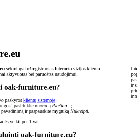
re.eu
.eu
sėkmingai užregistruotas Interneto vizijos kliento
Int
lnai aktyvuotas bei paruoštas naudojimui.
pop
pas
ir 
i oak-furniture.eu?
pri
int
savo paskyros
klientų sistemoje
;
laugos" pasirinkite nuorodą
Plačiau...
;
o pavadinimą ir paspauskite mygtuką
Nukreipti
.
dės veikti per 1 val.
alpinti oak-furniture.eu?