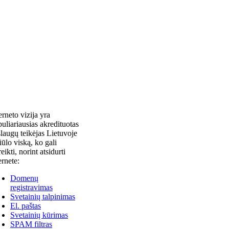
erneto vizija yra
uliariausias akredituotas
laugų teikėjas Lietuvoje
siūlo viską, ko gali
reikti, norint atsidurti
ernete:
Domenų
registravimas
Svetainių talpinimas
El. paštas
Svetainių kūrimas
SPAM filtras