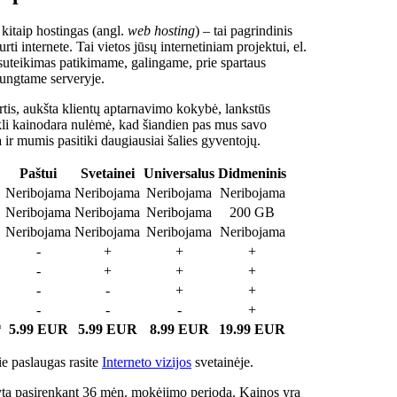
 kitaip hostingas (angl.
web hosting
) – tai pagrindinis
rti internete. Tai vietos jūsų internetiniam projektui, el.
suteikimas patikimame, galingame, prie spartaus
jungtame serveryje.
tis, aukšta klientų aptarnavimo kokybė, lankstūs
ukli kainodara nulėmė, kad šiandien pas mus savo
a ir mumis pasitiki daugiausiai šalies gyventojų.
Paštui
Svetainei
Universalus
Didmeninis
Neribojama
Neribojama
Neribojama
Neribojama
Neribojama
Neribojama
Neribojama
200 GB
Neribojama
Neribojama
Neribojama
Neribojama
-
+
+
+
-
+
+
+
-
-
+
+
-
-
-
+
*
5.99 EUR
5.99 EUR
8.99 EUR
19.99 EUR
e paslaugas rasite
Interneto vizijos
svetainėje.
ta pasirenkant 36 mėn. mokėjimo periodą. Kainos yra