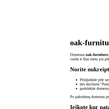
oak-furnitu
Domenas
oak-furniture
vardu ir šiuo metu yra pi
Norite nukreipt
Prisijunkite prie 
ties skyriumi "Pas
pasirinkite domen
Po pakeitimų domenas pra
Ieškote kur pat