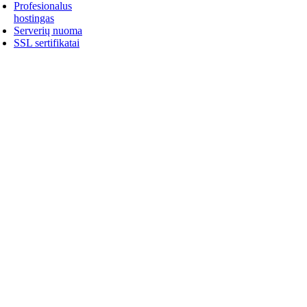
Profesionalus
hostingas
Serverių nuoma
SSL sertifikatai