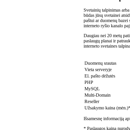
Svetainių talpinimas arba
būdas jūsų svetainei atsidu
paštui ar duomenų bazei 
interneto ryšio kanalo pa
Daugiau nei 20 metų patir
paslaugų planai ir patra
interneto svetaines talpin
Duomenų srautas
Vieta serveryje
El. pašto dėžutės
PHP
MySQL
Multi-Domain
Reseller
Užsakymo kaina (mėn.)
Išsamesnę informaciją api
* Paslaugos kaina nurody