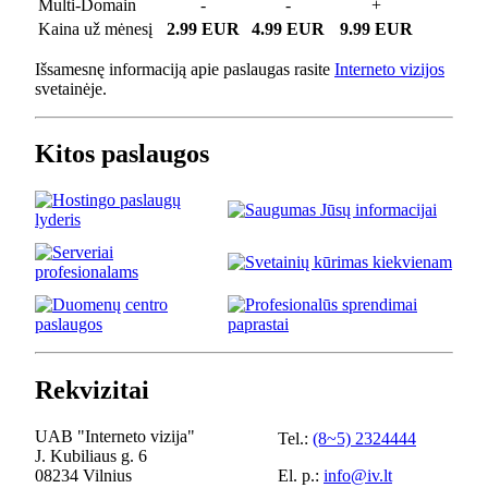
Multi-Domain
-
-
+
Kaina už mėnesį
2.99 EUR
4.99 EUR
9.99 EUR
Išsamesnę informaciją apie paslaugas rasite
Interneto vizijos
svetainėje.
Kitos paslaugos
Rekvizitai
UAB "Interneto vizija"
Tel.:
(8~5) 2324444
J. Kubiliaus g. 6
08234 Vilnius
El. p.:
info@iv.lt