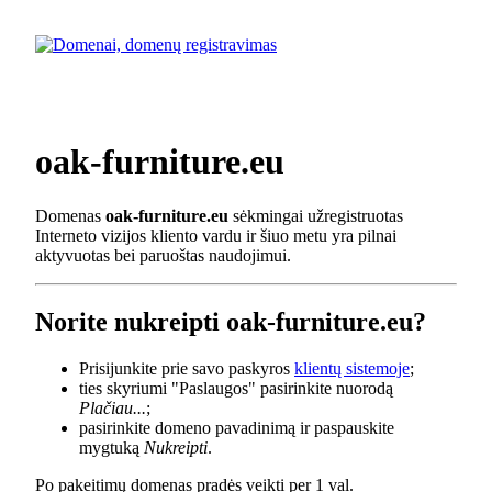
oak-furniture.eu
Domenas
oak-furniture.eu
sėkmingai užregistruotas
Interneto vizijos kliento vardu ir šiuo metu yra pilnai
aktyvuotas bei paruoštas naudojimui.
Norite nukreipti oak-furniture.eu?
Prisijunkite prie savo paskyros
klientų sistemoje
;
ties skyriumi "Paslaugos" pasirinkite nuorodą
Plačiau...
;
pasirinkite domeno pavadinimą ir paspauskite
mygtuką
Nukreipti
.
Po pakeitimų domenas pradės veikti per 1 val.