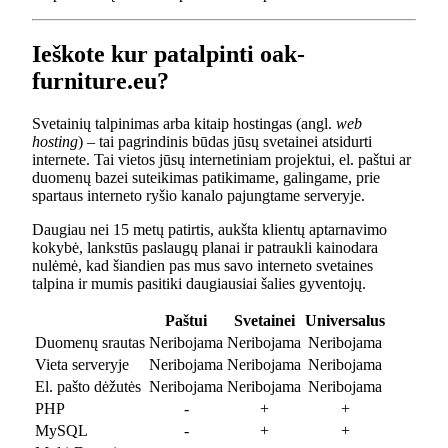
Ieškote kur patalpinti oak-
furniture.eu?
Svetainių talpinimas arba kitaip hostingas (angl.
web
hosting
) – tai pagrindinis būdas jūsų svetainei atsidurti
internete. Tai vietos jūsų internetiniam projektui, el. paštui ar
duomenų bazei suteikimas patikimame, galingame, prie
spartaus interneto ryšio kanalo pajungtame serveryje.
Daugiau nei 15 metų patirtis, aukšta klientų aptarnavimo
kokybė, lankstūs paslaugų planai ir patraukli kainodara
nulėmė, kad šiandien pas mus savo interneto svetaines
talpina ir mumis pasitiki daugiausiai šalies gyventojų.
Paštui
Svetainei
Universalus
Duomenų srautas
Neribojama
Neribojama
Neribojama
Vieta serveryje
Neribojama
Neribojama
Neribojama
El. pašto dėžutės
Neribojama
Neribojama
Neribojama
PHP
-
+
+
MySQL
-
+
+