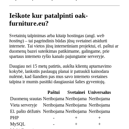
Ieškote kur patalpinti oak-
furniture.eu?
Svetainių talpinimas arba kitaip hostingas (angl.
web
hosting
) – tai pagrindinis būdas jūsų svetainei atsidurti
internete. Tai vietos jūsų internetiniam projektui, el. paštui ar
duomenų bazei suteikimas patikimame, galingame, prie
spartaus interneto ryšio kanalo pajungtame serveryje.
Daugiau nei 15 metų patirtis, aukšta klientų aptarnavimo
kokybė, lankstūs paslaugų planai ir patraukli kainodara
nulėmė, kad šiandien pas mus savo interneto svetaines
talpina ir mumis pasitiki daugiausiai šalies gyventojų.
Paštui
Svetainei
Universalus
Duomenų srautas
Neribojama
Neribojama
Neribojama
Vieta serveryje
Neribojama
Neribojama
Neribojama
El. pašto dėžutės
Neribojama
Neribojama
Neribojama
PHP
-
+
+
MySQL
-
+
+