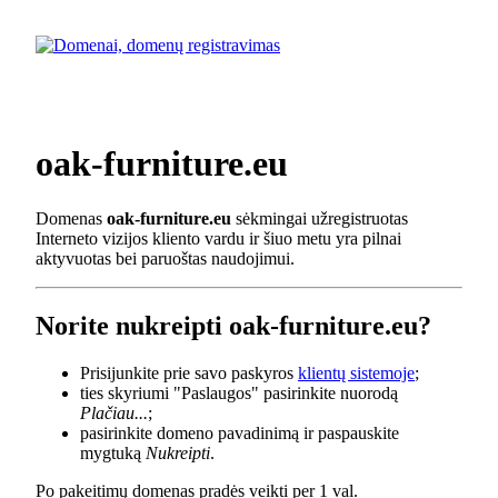
oak-furniture.eu
Domenas
oak-furniture.eu
sėkmingai užregistruotas
Interneto vizijos kliento vardu ir šiuo metu yra pilnai
aktyvuotas bei paruoštas naudojimui.
Norite nukreipti oak-furniture.eu?
Prisijunkite prie savo paskyros
klientų sistemoje
;
ties skyriumi "Paslaugos" pasirinkite nuorodą
Plačiau...
;
pasirinkite domeno pavadinimą ir paspauskite
mygtuką
Nukreipti
.
Po pakeitimų domenas pradės veikti per 1 val.