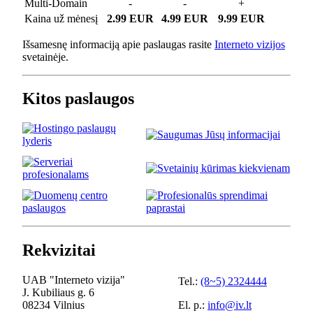
Multi-Domain
-
-
+
Kaina už mėnesį
2.99 EUR
4.99 EUR
9.99 EUR
Išsamesnę informaciją apie paslaugas rasite
Interneto vizijos
svetainėje.
Kitos paslaugos
Rekvizitai
UAB "Interneto vizija"
Tel.:
(8~5) 2324444
J. Kubiliaus g. 6
08234 Vilnius
El. p.:
info@iv.lt