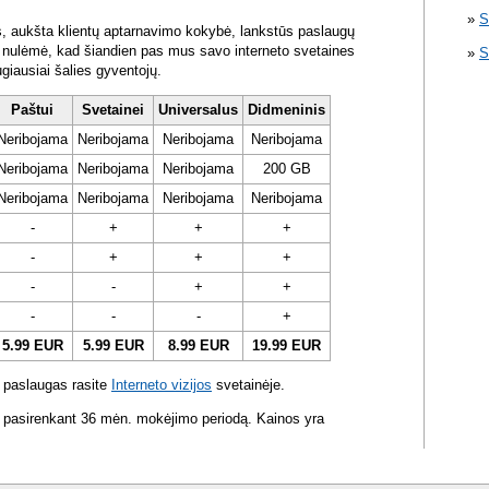
S
s, aukšta klientų aptarnavimo kokybė, lankstūs paslaugų
ra nulėmė, kad šiandien pas mus savo interneto svetaines
S
ugiausiai šalies gyventojų.
Paštui
Svetainei
Universalus
Didmeninis
Neribojama
Neribojama
Neribojama
Neribojama
Neribojama
Neribojama
Neribojama
200 GB
Neribojama
Neribojama
Neribojama
Neribojama
-
+
+
+
-
+
+
+
-
-
+
+
-
-
-
+
5.99 EUR
5.99 EUR
8.99 EUR
19.99 EUR
 paslaugas rasite
Interneto vizijos
svetainėje.
 pasirenkant 36 mėn. mokėjimo periodą. Kainos yra