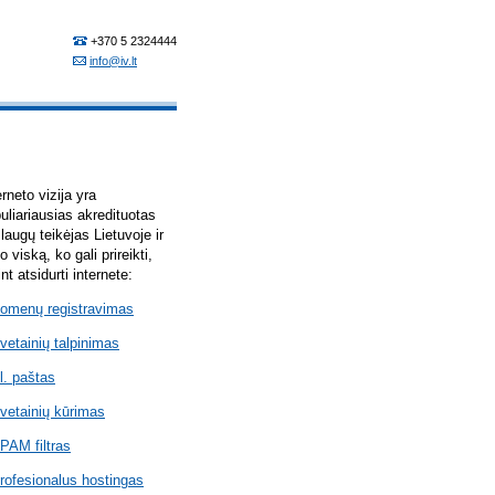
erneto vizija yra
uliariausias akredituotas
laugų teikėjas Lietuvoje ir
lo viską, ko gali prireikti,
int atsidurti internete:
omenų registravimas
vetainių talpinimas
l. paštas
vetainių kūrimas
PAM filtras
rofesionalus hostingas