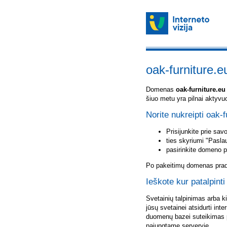
oak-furniture.e
Domenas
oak-furniture.eu
šiuo metu yra pilnai aktyvu
Norite nukreipti oak-f
Prisijunkite prie sa
ties skyriumi "Pasla
pasirinkite domeno 
Po pakeitimų domenas pradė
Ieškote kur patalpinti
Svetainių talpinimas arba k
jūsų svetainei atsidurti inte
duomenų bazei suteikimas p
pajungtame serveryje.