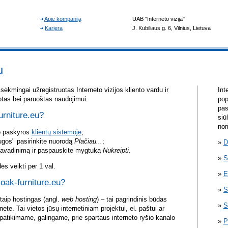
u
sėkmingai užregistruotas Interneto vizijos kliento vardu ir
Int
otas bei paruoštas naudojimui.
pop
pas
urniture.eu?
siū
nor
vo paskyros
klientų sistemoje
;
ugos" pasirinkite nuorodą
Plačiau...
;
D
pavadinimą ir paspauskite mygtuką
Nukreipti
.
S
s veikti per 1 val.
E
 oak-furniture.eu?
S
itaip hostingas (angl.
web hosting
) – tai pagrindinis būdas
S
rnete. Tai vietos jūsų internetiniam projektui, el. paštui ar
atikimame, galingame, prie spartaus interneto ryšio kanalo
P