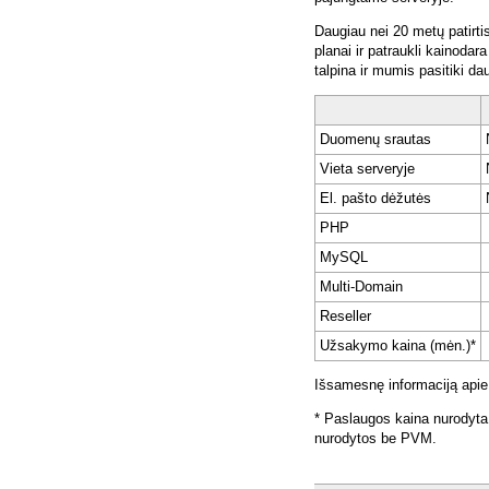
Daugiau nei 20 metų patirti
planai ir patraukli kainoda
talpina ir mumis pasitiki da
Duomenų srautas
Vieta serveryje
El. pašto dėžutės
PHP
MySQL
Multi-Domain
Reseller
Užsakymo kaina (mėn.)*
Išsamesnę informaciją apie
* Paslaugos kaina nurodyta
nurodytos be PVM.