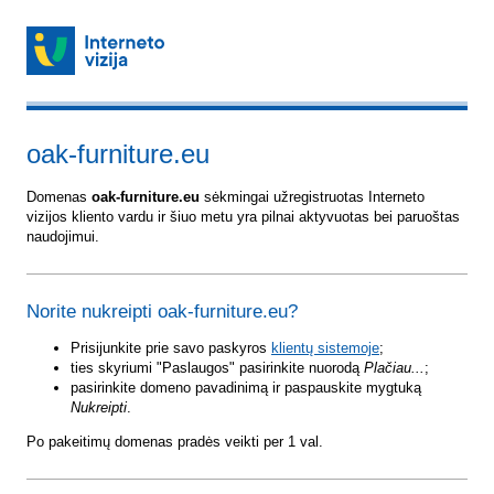
oak-furniture.eu
Domenas
oak-furniture.eu
sėkmingai užregistruotas Interneto
vizijos kliento vardu ir šiuo metu yra pilnai aktyvuotas bei paruoštas
naudojimui.
Norite nukreipti oak-furniture.eu?
Prisijunkite prie savo paskyros
klientų sistemoje
;
ties skyriumi "Paslaugos" pasirinkite nuorodą
Plačiau...
;
pasirinkite domeno pavadinimą ir paspauskite mygtuką
Nukreipti
.
Po pakeitimų domenas pradės veikti per 1 val.