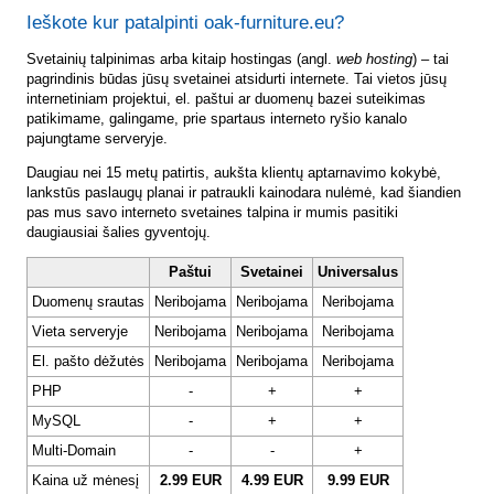
Ieškote kur patalpinti oak-furniture.eu?
Svetainių talpinimas arba kitaip hostingas (angl.
web hosting
) – tai
pagrindinis būdas jūsų svetainei atsidurti internete. Tai vietos jūsų
internetiniam projektui, el. paštui ar duomenų bazei suteikimas
patikimame, galingame, prie spartaus interneto ryšio kanalo
pajungtame serveryje.
Daugiau nei 15 metų patirtis, aukšta klientų aptarnavimo kokybė,
lankstūs paslaugų planai ir patraukli kainodara nulėmė, kad šiandien
pas mus savo interneto svetaines talpina ir mumis pasitiki
daugiausiai šalies gyventojų.
Paštui
Svetainei
Universalus
Duomenų srautas
Neribojama
Neribojama
Neribojama
Vieta serveryje
Neribojama
Neribojama
Neribojama
El. pašto dėžutės
Neribojama
Neribojama
Neribojama
PHP
-
+
+
MySQL
-
+
+
Multi-Domain
-
-
+
Kaina už mėnesį
2.99 EUR
4.99 EUR
9.99 EUR