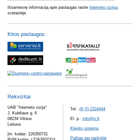
Išsamesnę informaciją apie paslaugas rasite
Interneto vizijos
svetainėje.
Kitos paslaugos
Rekvizitai
UAB "Interneto vizija"
Tel.:
(8~5) 2324444
J. Kubiliaus g. 6
08234 Vilnius
El. p.:
info@iv.lt
Lietuva
Klientų sistema
Įm. kodas: 126350731
Paštas per naršyklę
PVM kodas: LT263507314