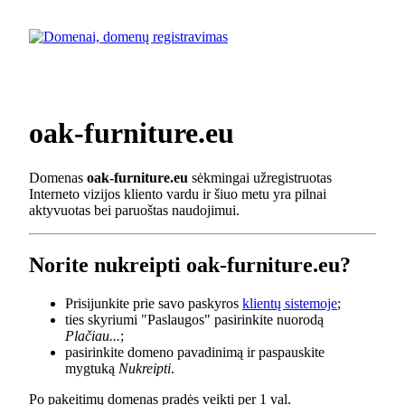
oak-furniture.eu
Domenas
oak-furniture.eu
sėkmingai užregistruotas
Interneto vizijos kliento vardu ir šiuo metu yra pilnai
aktyvuotas bei paruoštas naudojimui.
Norite nukreipti oak-furniture.eu?
Prisijunkite prie savo paskyros
klientų sistemoje
;
ties skyriumi "Paslaugos" pasirinkite nuorodą
Plačiau...
;
pasirinkite domeno pavadinimą ir paspauskite
mygtuką
Nukreipti
.
Po pakeitimų domenas pradės veikti per 1 val.