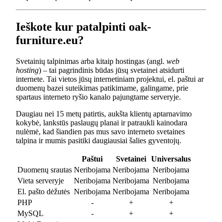
Ieškote kur patalpinti oak-
furniture.eu?
Svetainių talpinimas arba kitaip hostingas (angl.
web
hosting
) – tai pagrindinis būdas jūsų svetainei atsidurti
internete. Tai vietos jūsų internetiniam projektui, el. paštui ar
duomenų bazei suteikimas patikimame, galingame, prie
spartaus interneto ryšio kanalo pajungtame serveryje.
Daugiau nei 15 metų patirtis, aukšta klientų aptarnavimo
kokybė, lankstūs paslaugų planai ir patraukli kainodara
nulėmė, kad šiandien pas mus savo interneto svetaines
talpina ir mumis pasitiki daugiausiai šalies gyventojų.
Paštui
Svetainei
Universalus
Duomenų srautas
Neribojama
Neribojama
Neribojama
Vieta serveryje
Neribojama
Neribojama
Neribojama
El. pašto dėžutės
Neribojama
Neribojama
Neribojama
PHP
-
+
+
MySQL
-
+
+