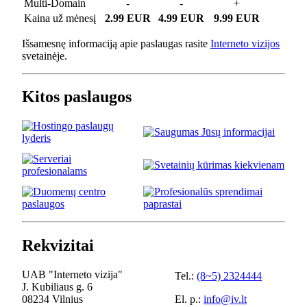
Multi-Domain
-
-
+
Kaina už mėnesį
2.99 EUR
4.99 EUR
9.99 EUR
Išsamesnę informaciją apie paslaugas rasite
Interneto vizijos
svetainėje.
Kitos paslaugos
Rekvizitai
UAB "Interneto vizija"
Tel.:
(8~5) 2324444
J. Kubiliaus g. 6
08234 Vilnius
El. p.:
info@iv.lt