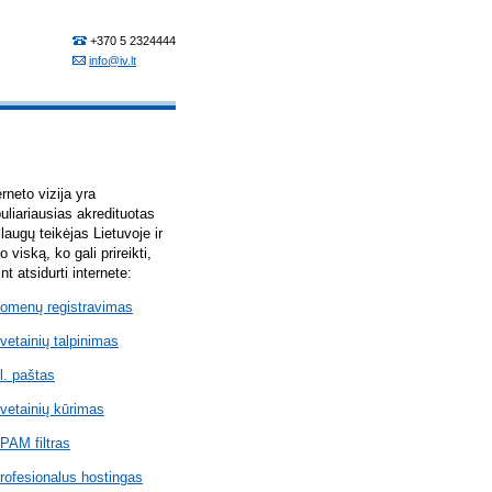
erneto vizija yra
uliariausias akredituotas
laugų teikėjas Lietuvoje ir
lo viską, ko gali prireikti,
int atsidurti internete:
omenų registravimas
vetainių talpinimas
l. paštas
vetainių kūrimas
PAM filtras
rofesionalus hostingas