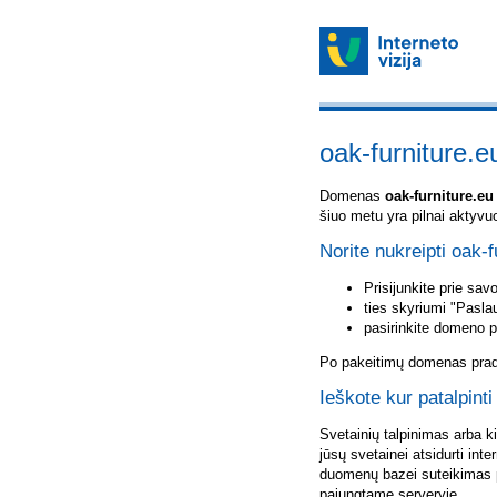
oak-furniture.e
Domenas
oak-furniture.eu
šiuo metu yra pilnai aktyvu
Norite nukreipti oak-f
Prisijunkite prie sa
ties skyriumi "Pasla
pasirinkite domeno 
Po pakeitimų domenas pradė
Ieškote kur patalpinti
Svetainių talpinimas arba k
jūsų svetainei atsidurti inte
duomenų bazei suteikimas p
pajungtame serveryje.