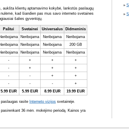
S
s, aukšta klientų aptarnavimo kokybė, lankstūs paslaugų
ra nulėmė, kad šiandien pas mus savo interneto svetaines
S
ugiausiai šalies gyventojų.
Paštui
Svetainei
Universalus
Didmeninis
Neribojama
Neribojama
Neribojama
Neribojama
Neribojama
Neribojama
Neribojama
200 GB
Neribojama
Neribojama
Neribojama
Neribojama
-
+
+
+
-
+
+
+
-
-
+
+
-
-
-
+
5.99 EUR
5.99 EUR
8.99 EUR
19.99 EUR
 paslaugas rasite
Interneto vizijos
svetainėje.
 pasirenkant 36 mėn. mokėjimo periodą. Kainos yra