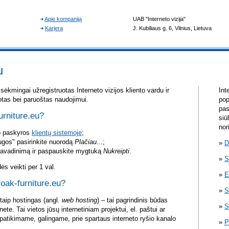
u
sėkmingai užregistruotas Interneto vizijos kliento vardu ir
Int
otas bei paruoštas naudojimui.
pop
pas
urniture.eu?
siū
nor
vo paskyros
klientų sistemoje
;
ugos" pasirinkite nuorodą
Plačiau...
;
D
pavadinimą ir paspauskite mygtuką
Nukreipti
.
S
s veikti per 1 val.
E
 oak-furniture.eu?
S
itaip hostingas (angl.
web hosting
) – tai pagrindinis būdas
S
rnete. Tai vietos jūsų internetiniam projektui, el. paštui ar
atikimame, galingame, prie spartaus interneto ryšio kanalo
P