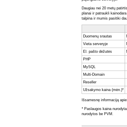
Daugiau nei 20 metų patirti
planai ir patraukli kainoda
talpina ir mumis pasitiki da
Duomenų srautas
Vieta serveryje
El. pašto dėžutės
PHP
MySQL
Multi-Domain
Reseller
Užsakymo kaina (mėn.)*
Išsamesnę informaciją apie
* Paslaugos kaina nurodyta
nurodytos be PVM.