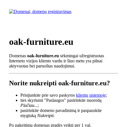
oak-furniture.eu
Domenas
oak-furniture.eu
sėkmingai užregistruotas
Interneto vizijos kliento vardu ir šiuo metu yra pilnai
aktyvuotas bei paruoštas naudojimui.
Norite nukreipti oak-furniture.eu?
Prisijunkite prie savo paskyros
klientų sistemoje
;
ties skyriumi "Paslaugos" pasirinkite nuorodą
Plačiau...
;
pasirinkite domeno pavadinimą ir paspauskite
mygtuką
Nukreipti
.
Po pakeitimų domenas pradės veikti per 1 val.