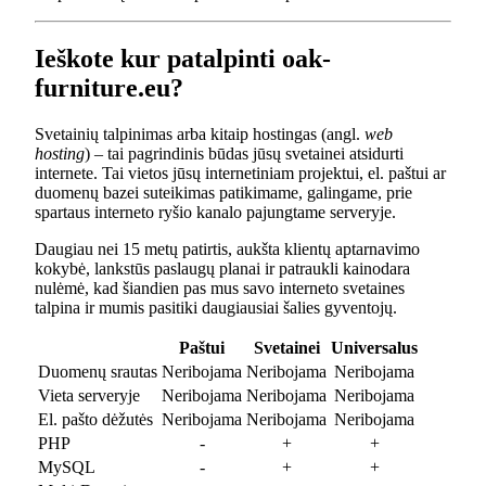
Ieškote kur patalpinti oak-
furniture.eu?
Svetainių talpinimas arba kitaip hostingas (angl.
web
hosting
) – tai pagrindinis būdas jūsų svetainei atsidurti
internete. Tai vietos jūsų internetiniam projektui, el. paštui ar
duomenų bazei suteikimas patikimame, galingame, prie
spartaus interneto ryšio kanalo pajungtame serveryje.
Daugiau nei 15 metų patirtis, aukšta klientų aptarnavimo
kokybė, lankstūs paslaugų planai ir patraukli kainodara
nulėmė, kad šiandien pas mus savo interneto svetaines
talpina ir mumis pasitiki daugiausiai šalies gyventojų.
Paštui
Svetainei
Universalus
Duomenų srautas
Neribojama
Neribojama
Neribojama
Vieta serveryje
Neribojama
Neribojama
Neribojama
El. pašto dėžutės
Neribojama
Neribojama
Neribojama
PHP
-
+
+
MySQL
-
+
+