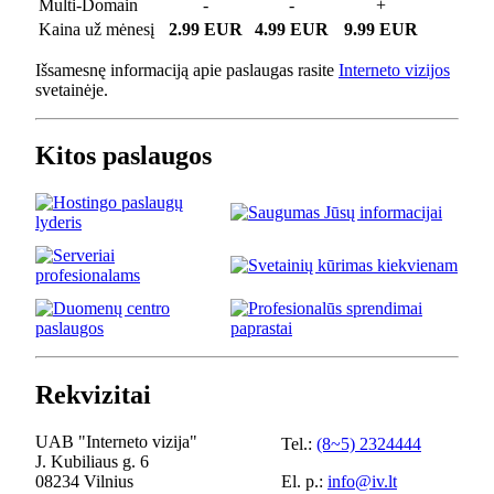
Multi-Domain
-
-
+
Kaina už mėnesį
2.99 EUR
4.99 EUR
9.99 EUR
Išsamesnę informaciją apie paslaugas rasite
Interneto vizijos
svetainėje.
Kitos paslaugos
Rekvizitai
UAB "Interneto vizija"
Tel.:
(8~5) 2324444
J. Kubiliaus g. 6
08234 Vilnius
El. p.:
info@iv.lt