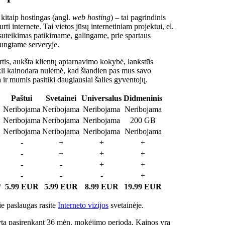
 kitaip hostingas (angl.
web hosting
) – tai pagrindinis
rti internete. Tai vietos jūsų internetiniam projektui, el.
suteikimas patikimame, galingame, prie spartaus
jungtame serveryje.
tis, aukšta klientų aptarnavimo kokybė, lankstūs
ukli kainodara nulėmė, kad šiandien pas mus savo
a ir mumis pasitiki daugiausiai šalies gyventojų.
Paštui
Svetainei
Universalus
Didmeninis
Neribojama
Neribojama
Neribojama
Neribojama
Neribojama
Neribojama
Neribojama
200 GB
Neribojama
Neribojama
Neribojama
Neribojama
-
+
+
+
-
+
+
+
-
-
+
+
-
-
-
+
*
5.99 EUR
5.99 EUR
8.99 EUR
19.99 EUR
e paslaugas rasite
Interneto vizijos
svetainėje.
ta pasirenkant 36 mėn. mokėjimo periodą. Kainos yra