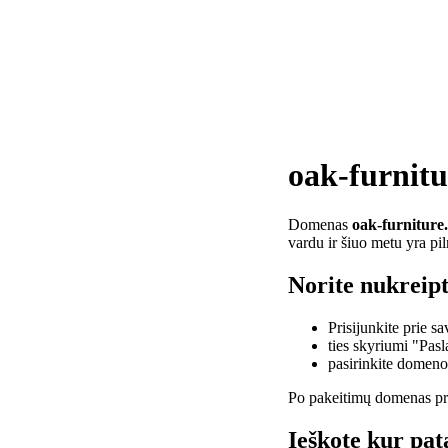
oak-furnitu
Domenas
oak-furniture
vardu ir šiuo metu yra pi
Norite nukreipt
Prisijunkite prie 
ties skyriumi "Pas
pasirinkite domen
Po pakeitimų domenas pra
Ieškote kur pat