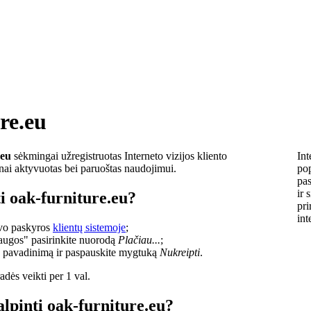
re.eu
.eu
sėkmingai užregistruotas Interneto vizijos kliento
Int
lnai aktyvuotas bei paruoštas naudojimui.
pop
pas
ir 
i oak-furniture.eu?
pri
int
savo paskyros
klientų sistemoje
;
laugos" pasirinkite nuorodą
Plačiau...
;
o pavadinimą ir paspauskite mygtuką
Nukreipti
.
dės veikti per 1 val.
alpinti oak-furniture.eu?