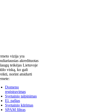
erneto vizija yra
uliariausias akredituotas
laugų teikėjas Lietuvoje
siūlo viską, ko gali
reikti, norint atsidurti
ernete:
Domenų
registravimas
Svetainių talpinimas
El. paštas
Svetainių kūrimas
SPAM filtras