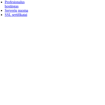
Profesionalus
hostingas
Serverių nuoma
SSL sertifikatai