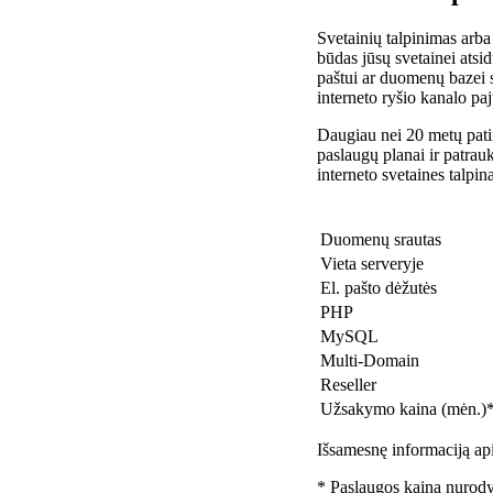
Svetainių talpinimas arba
būdas jūsų svetainei atsidu
paštui ar duomenų bazei 
interneto ryšio kanalo pa
Daugiau nei 20 metų patir
paslaugų planai ir patra
interneto svetaines talpin
Duomenų srautas
Vieta serveryje
El. pašto dėžutės
PHP
MySQL
Multi-Domain
Reseller
Užsakymo kaina (mėn.)
Išsamesnę informaciją api
* Paslaugos kaina nurody