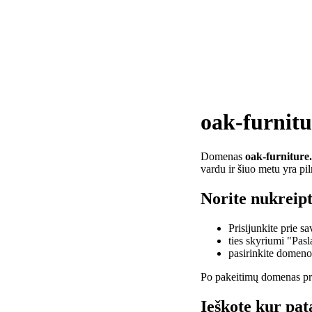
oak-furnitu
Domenas
oak-furniture
vardu ir šiuo metu yra pi
Norite nukreipt
Prisijunkite prie 
ties skyriumi "Pas
pasirinkite domen
Po pakeitimų domenas pra
Ieškote kur pat