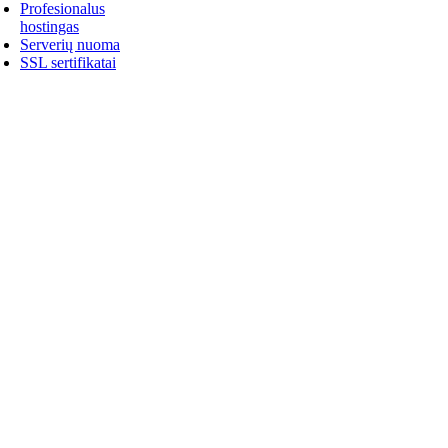
Profesionalus
hostingas
Serverių nuoma
SSL sertifikatai