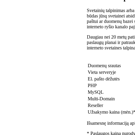
Svetainių talpinimas arba
būdas jūsų svetainei atsidu
paštui ar duomenų bazei 
interneto ryšio kanalo pa
Daugiau nei 20 metų patir
paslaugų planai ir patra
interneto svetaines talpin
Duomenų srautas
Vieta serveryje
El. pašto dėžutės
PHP
MySQL
Multi-Domain
Reseller
Užsakymo kaina (mėn.)
Išsamesnę informaciją api
* Paslaugos kaina nurody