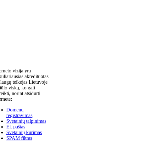
erneto vizija yra
uliariausias akredituotas
laugų teikėjas Lietuvoje
siūlo viską, ko gali
reikti, norint atsidurti
ernete:
Domenų
registravimas
Svetainių talpinimas
El. paštas
Svetainių kūrimas
SPAM filtras