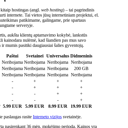
 kitaip hostingas (angl.
web hosting
) – tai pagrindinis
rti internete. Tai vietos jūsų internetiniam projektui, el.
suteikimas patikimame, galingame, prie spartaus
jungtame serveryje.
tis, aukšta klientų aptarnavimo kokybė, lankstūs
ukli kainodara nulėmė, kad šiandien pas mus savo
a ir mumis pasitiki daugiausiai šalies gyventojų.
Paštui
Svetainei
Universalus
Didmeninis
Neribojama
Neribojama
Neribojama
Neribojama
Neribojama
Neribojama
Neribojama
200 GB
Neribojama
Neribojama
Neribojama
Neribojama
-
+
+
+
-
+
+
+
-
-
+
+
-
-
-
+
*
5.99 EUR
5.99 EUR
8.99 EUR
19.99 EUR
e paslaugas rasite
Interneto vizijos
svetainėje.
ta pasirenkant 36 mėn. mokėjimo periodą. Kainos yra