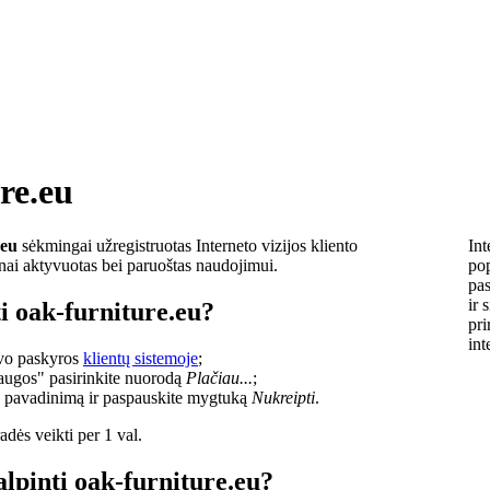
re.eu
.eu
sėkmingai užregistruotas Interneto vizijos kliento
Int
lnai aktyvuotas bei paruoštas naudojimui.
pop
pas
ir 
i oak-furniture.eu?
pri
int
savo paskyros
klientų sistemoje
;
laugos" pasirinkite nuorodą
Plačiau...
;
o pavadinimą ir paspauskite mygtuką
Nukreipti
.
dės veikti per 1 val.
alpinti oak-furniture.eu?