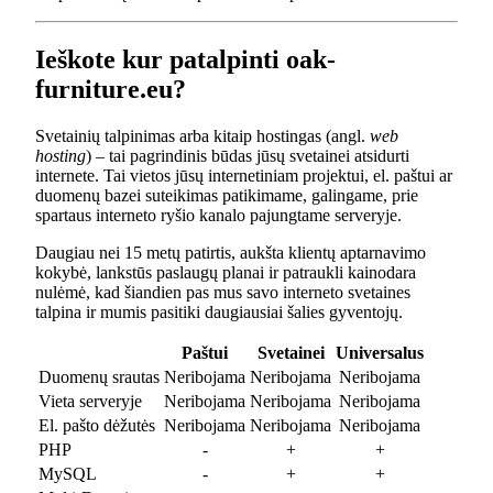
Ieškote kur patalpinti oak-
furniture.eu?
Svetainių talpinimas arba kitaip hostingas (angl.
web
hosting
) – tai pagrindinis būdas jūsų svetainei atsidurti
internete. Tai vietos jūsų internetiniam projektui, el. paštui ar
duomenų bazei suteikimas patikimame, galingame, prie
spartaus interneto ryšio kanalo pajungtame serveryje.
Daugiau nei 15 metų patirtis, aukšta klientų aptarnavimo
kokybė, lankstūs paslaugų planai ir patraukli kainodara
nulėmė, kad šiandien pas mus savo interneto svetaines
talpina ir mumis pasitiki daugiausiai šalies gyventojų.
Paštui
Svetainei
Universalus
Duomenų srautas
Neribojama
Neribojama
Neribojama
Vieta serveryje
Neribojama
Neribojama
Neribojama
El. pašto dėžutės
Neribojama
Neribojama
Neribojama
PHP
-
+
+
MySQL
-
+
+