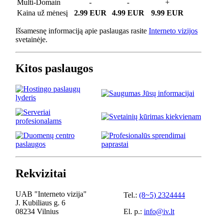
Multi-Domain
-
-
+
Kaina už mėnesį
2.99 EUR
4.99 EUR
9.99 EUR
Išsamesnę informaciją apie paslaugas rasite
Interneto vizijos
svetainėje.
Kitos paslaugos
Rekvizitai
UAB "Interneto vizija"
Tel.:
(8~5) 2324444
J. Kubiliaus g. 6
08234 Vilnius
El. p.:
info@iv.lt