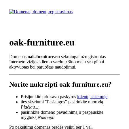
oak-furniture.eu
Domenas
oak-furniture.eu
sėkmingai užregistruotas
Interneto vizijos kliento vardu ir šiuo metu yra pilnai
aktyvuotas bei paruoštas naudojimui.
Norite nukreipti oak-furniture.eu?
Prisijunkite prie savo paskyros
klientų sistemoje
;
ties skyriumi "Paslaugos" pasirinkite nuorodą
Plačiau...
;
pasirinkite domeno pavadinimą ir paspauskite
mygtuką
Nukreipti
.
Po pakeitimų domenas pradės veikti per 1 val.