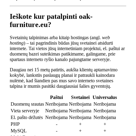
Ieškote kur patalpinti oak-
furniture.eu?
Svetainių talpinimas arba kitaip hostingas (angl.
web
hosting
) – tai pagrindinis būdas jūsų svetainei atsidurti
internete. Tai vietos jūsų internetiniam projektui, el. paštui ar
duomenų bazei suteikimas patikimame, galingame, prie
spartaus interneto ryšio kanalo pajungtame serveryje.
Daugiau nei 15 metų patirtis, aukšta klientų aptarnavimo
kokybė, lankstūs paslaugų planai ir patraukli kainodara
nulėmė, kad šiandien pas mus savo interneto svetaines
talpina ir mumis pasitiki daugiausiai šalies gyventojų.
Paštui
Svetainei
Universalus
Duomenų srautas
Neribojama
Neribojama
Neribojama
Vieta serveryje
Neribojama
Neribojama
Neribojama
El. pašto dėžutės
Neribojama
Neribojama
Neribojama
PHP
-
+
+
MySQL
-
+
+