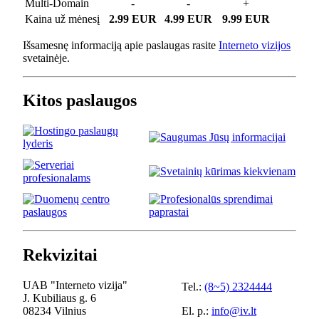
Multi-Domain
-
-
+
Kaina už mėnesį
2.99 EUR
4.99 EUR
9.99 EUR
Išsamesnę informaciją apie paslaugas rasite
Interneto vizijos
svetainėje.
Kitos paslaugos
Rekvizitai
UAB "Interneto vizija"
Tel.:
(8~5) 2324444
J. Kubiliaus g. 6
08234 Vilnius
El. p.:
info@iv.lt