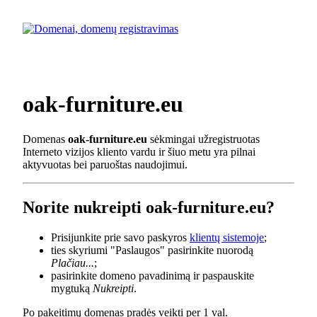
oak-furniture.eu
Domenas
oak-furniture.eu
sėkmingai užregistruotas
Interneto vizijos kliento vardu ir šiuo metu yra pilnai
aktyvuotas bei paruoštas naudojimui.
Norite nukreipti oak-furniture.eu?
Prisijunkite prie savo paskyros
klientų sistemoje
;
ties skyriumi "Paslaugos" pasirinkite nuorodą
Plačiau...
;
pasirinkite domeno pavadinimą ir paspauskite
mygtuką
Nukreipti
.
Po pakeitimų domenas pradės veikti per 1 val.