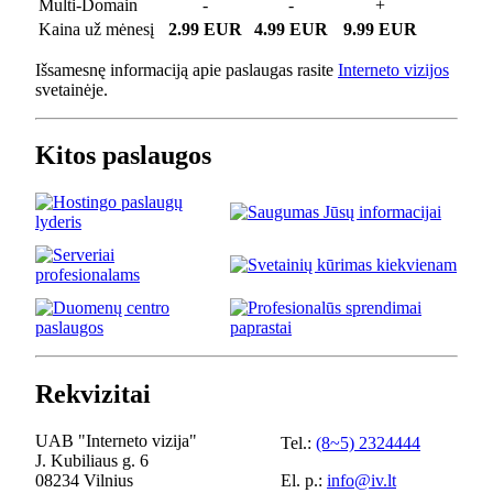
Multi-Domain
-
-
+
Kaina už mėnesį
2.99 EUR
4.99 EUR
9.99 EUR
Išsamesnę informaciją apie paslaugas rasite
Interneto vizijos
svetainėje.
Kitos paslaugos
Rekvizitai
UAB "Interneto vizija"
Tel.:
(8~5) 2324444
J. Kubiliaus g. 6
08234 Vilnius
El. p.:
info@iv.lt