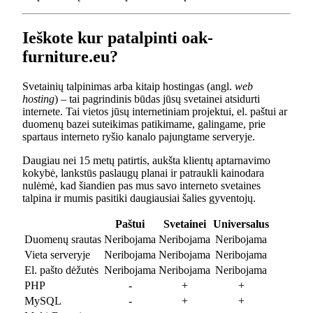
Ieškote kur patalpinti oak-
furniture.eu?
Svetainių talpinimas arba kitaip hostingas (angl.
web
hosting
) – tai pagrindinis būdas jūsų svetainei atsidurti
internete. Tai vietos jūsų internetiniam projektui, el. paštui ar
duomenų bazei suteikimas patikimame, galingame, prie
spartaus interneto ryšio kanalo pajungtame serveryje.
Daugiau nei 15 metų patirtis, aukšta klientų aptarnavimo
kokybė, lankstūs paslaugų planai ir patraukli kainodara
nulėmė, kad šiandien pas mus savo interneto svetaines
talpina ir mumis pasitiki daugiausiai šalies gyventojų.
Paštui
Svetainei
Universalus
Duomenų srautas
Neribojama
Neribojama
Neribojama
Vieta serveryje
Neribojama
Neribojama
Neribojama
El. pašto dėžutės
Neribojama
Neribojama
Neribojama
PHP
-
+
+
MySQL
-
+
+