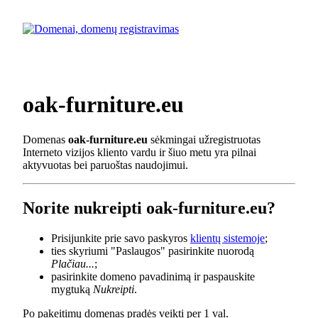
oak-furniture.eu
Domenas
oak-furniture.eu
sėkmingai užregistruotas
Interneto vizijos kliento vardu ir šiuo metu yra pilnai
aktyvuotas bei paruoštas naudojimui.
Norite nukreipti oak-furniture.eu?
Prisijunkite prie savo paskyros
klientų sistemoje
;
ties skyriumi "Paslaugos" pasirinkite nuorodą
Plačiau...
;
pasirinkite domeno pavadinimą ir paspauskite
mygtuką
Nukreipti
.
Po pakeitimų domenas pradės veikti per 1 val.