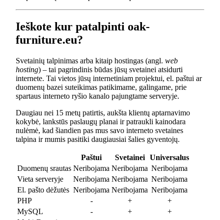
Ieškote kur patalpinti oak-
furniture.eu?
Svetainių talpinimas arba kitaip hostingas (angl.
web
hosting
) – tai pagrindinis būdas jūsų svetainei atsidurti
internete. Tai vietos jūsų internetiniam projektui, el. paštui ar
duomenų bazei suteikimas patikimame, galingame, prie
spartaus interneto ryšio kanalo pajungtame serveryje.
Daugiau nei 15 metų patirtis, aukšta klientų aptarnavimo
kokybė, lankstūs paslaugų planai ir patraukli kainodara
nulėmė, kad šiandien pas mus savo interneto svetaines
talpina ir mumis pasitiki daugiausiai šalies gyventojų.
Paštui
Svetainei
Universalus
Duomenų srautas
Neribojama
Neribojama
Neribojama
Vieta serveryje
Neribojama
Neribojama
Neribojama
El. pašto dėžutės
Neribojama
Neribojama
Neribojama
PHP
-
+
+
MySQL
-
+
+