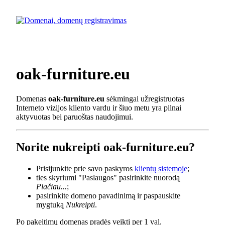
oak-furniture.eu
Domenas
oak-furniture.eu
sėkmingai užregistruotas
Interneto vizijos kliento vardu ir šiuo metu yra pilnai
aktyvuotas bei paruoštas naudojimui.
Norite nukreipti oak-furniture.eu?
Prisijunkite prie savo paskyros
klientų sistemoje
;
ties skyriumi "Paslaugos" pasirinkite nuorodą
Plačiau...
;
pasirinkite domeno pavadinimą ir paspauskite
mygtuką
Nukreipti
.
Po pakeitimų domenas pradės veikti per 1 val.