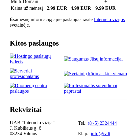
Multi-Domain
-
-
+
Kaina už mėnesį
2.99 EUR
4.99 EUR
9.99 EUR
Išsamesnę informaciją apie paslaugas rasite
Interneto vizijos
svetainėje.
Kitos paslaugos
Rekvizitai
UAB "Interneto vizija"
Tel.:
(8~5) 2324444
J. Kubiliaus g. 6
08234 Vilnius
El. p.:
info@iv.lt