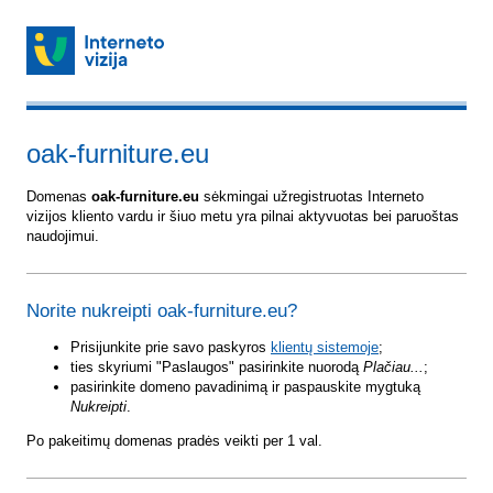
oak-furniture.eu
Domenas
oak-furniture.eu
sėkmingai užregistruotas Interneto
vizijos kliento vardu ir šiuo metu yra pilnai aktyvuotas bei paruoštas
naudojimui.
Norite nukreipti oak-furniture.eu?
Prisijunkite prie savo paskyros
klientų sistemoje
;
ties skyriumi "Paslaugos" pasirinkite nuorodą
Plačiau...
;
pasirinkite domeno pavadinimą ir paspauskite mygtuką
Nukreipti
.
Po pakeitimų domenas pradės veikti per 1 val.