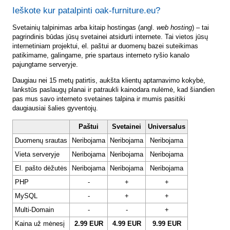
Ieškote kur patalpinti oak-furniture.eu?
Svetainių talpinimas arba kitaip hostingas (angl.
web hosting
) – tai
pagrindinis būdas jūsų svetainei atsidurti internete. Tai vietos jūsų
internetiniam projektui, el. paštui ar duomenų bazei suteikimas
patikimame, galingame, prie spartaus interneto ryšio kanalo
pajungtame serveryje.
Daugiau nei 15 metų patirtis, aukšta klientų aptarnavimo kokybė,
lankstūs paslaugų planai ir patraukli kainodara nulėmė, kad šiandien
pas mus savo interneto svetaines talpina ir mumis pasitiki
daugiausiai šalies gyventojų.
Paštui
Svetainei
Universalus
Duomenų srautas
Neribojama
Neribojama
Neribojama
Vieta serveryje
Neribojama
Neribojama
Neribojama
El. pašto dėžutės
Neribojama
Neribojama
Neribojama
PHP
-
+
+
MySQL
-
+
+
Multi-Domain
-
-
+
Kaina už mėnesį
2.99 EUR
4.99 EUR
9.99 EUR