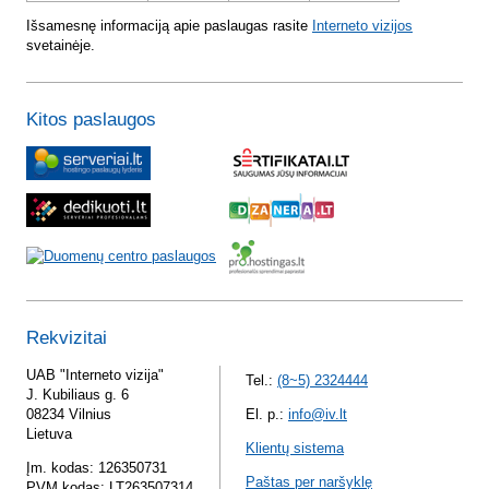
Išsamesnę informaciją apie paslaugas rasite
Interneto vizijos
svetainėje.
Kitos paslaugos
Rekvizitai
UAB "Interneto vizija"
Tel.:
(8~5) 2324444
J. Kubiliaus g. 6
08234 Vilnius
El. p.:
info@iv.lt
Lietuva
Klientų sistema
Įm. kodas: 126350731
Paštas per naršyklę
PVM kodas: LT263507314