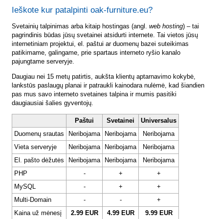
Ieškote kur patalpinti oak-furniture.eu?
Svetainių talpinimas arba kitaip hostingas (angl.
web hosting
) – tai
pagrindinis būdas jūsų svetainei atsidurti internete. Tai vietos jūsų
internetiniam projektui, el. paštui ar duomenų bazei suteikimas
patikimame, galingame, prie spartaus interneto ryšio kanalo
pajungtame serveryje.
Daugiau nei 15 metų patirtis, aukšta klientų aptarnavimo kokybė,
lankstūs paslaugų planai ir patraukli kainodara nulėmė, kad šiandien
pas mus savo interneto svetaines talpina ir mumis pasitiki
daugiausiai šalies gyventojų.
Paštui
Svetainei
Universalus
Duomenų srautas
Neribojama
Neribojama
Neribojama
Vieta serveryje
Neribojama
Neribojama
Neribojama
El. pašto dėžutės
Neribojama
Neribojama
Neribojama
PHP
-
+
+
MySQL
-
+
+
Multi-Domain
-
-
+
Kaina už mėnesį
2.99 EUR
4.99 EUR
9.99 EUR