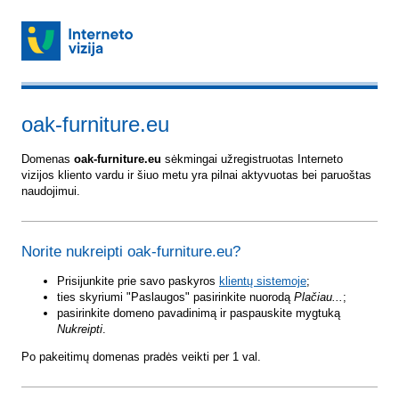
oak-furniture.eu
Domenas
oak-furniture.eu
sėkmingai užregistruotas Interneto
vizijos kliento vardu ir šiuo metu yra pilnai aktyvuotas bei paruoštas
naudojimui.
Norite nukreipti oak-furniture.eu?
Prisijunkite prie savo paskyros
klientų sistemoje
;
ties skyriumi "Paslaugos" pasirinkite nuorodą
Plačiau...
;
pasirinkite domeno pavadinimą ir paspauskite mygtuką
Nukreipti
.
Po pakeitimų domenas pradės veikti per 1 val.