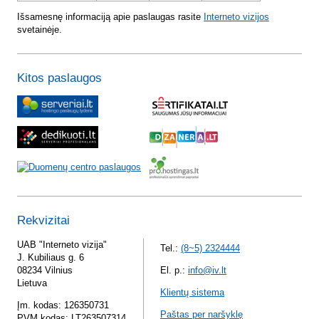
Išsamesnę informaciją apie paslaugas rasite
Interneto vizijos
svetainėje.
Kitos paslaugos
Rekvizitai
UAB "Interneto vizija"
Tel.:
(8~5) 2324444
J. Kubiliaus g. 6
08234 Vilnius
El. p.:
info@iv.lt
Lietuva
Klientų sistema
Įm. kodas: 126350731
Paštas per naršyklę
PVM kodas: LT263507314