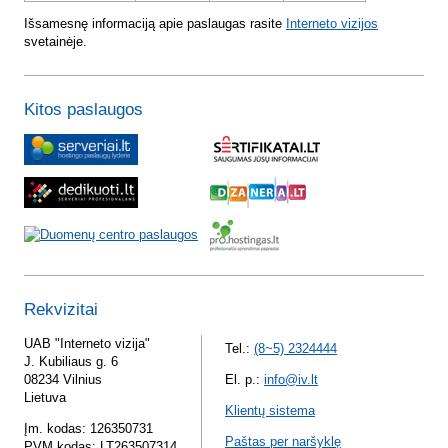
Išsamesnę informaciją apie paslaugas rasite
Interneto vizijos
svetainėje.
Kitos paslaugos
Rekvizitai
UAB "Interneto vizija"
Tel.:
(8~5) 2324444
J. Kubiliaus g. 6
08234 Vilnius
El. p.:
info@iv.lt
Lietuva
Klientų sistema
Įm. kodas: 126350731
Paštas per naršyklę
PVM kodas: LT263507314