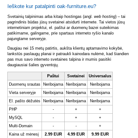
Ieškote kur patalpinti oak-furniture.eu?
Svetainių talpinimas arba kitaip hostingas (angl.
web hosting
) – tai
pagrindinis būdas jūsų svetainei atsidurti internete. Tai vietos jūsų
internetiniam projektui, el. paštui ar duomenų bazei suteikimas
patikimame, galingame, prie spartaus interneto ryšio kanalo
pajungtame serveryje.
Daugiau nei 15 metų patirtis, aukšta klientų aptarnavimo kokybė,
lankstūs paslaugų planai ir patraukli kainodara nulėmė, kad šiandien
pas mus savo interneto svetaines talpina ir mumis pasitiki
daugiausiai šalies gyventojų.
Paštui
Svetainei
Universalus
Duomenų srautas
Neribojama
Neribojama
Neribojama
Vieta serveryje
Neribojama
Neribojama
Neribojama
El. pašto dėžutės
Neribojama
Neribojama
Neribojama
PHP
-
+
+
MySQL
-
+
+
Multi-Domain
-
-
+
Kaina už mėnesį
2.99 EUR
4.99 EUR
9.99 EUR