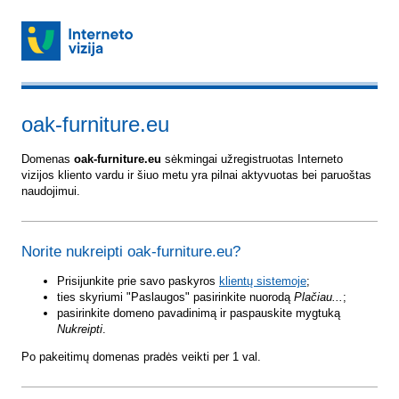
oak-furniture.eu
Domenas
oak-furniture.eu
sėkmingai užregistruotas Interneto
vizijos kliento vardu ir šiuo metu yra pilnai aktyvuotas bei paruoštas
naudojimui.
Norite nukreipti oak-furniture.eu?
Prisijunkite prie savo paskyros
klientų sistemoje
;
ties skyriumi "Paslaugos" pasirinkite nuorodą
Plačiau...
;
pasirinkite domeno pavadinimą ir paspauskite mygtuką
Nukreipti
.
Po pakeitimų domenas pradės veikti per 1 val.