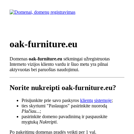
oak-furniture.eu
Domenas
oak-furniture.eu
sėkmingai užregistruotas
Interneto vizijos kliento vardu ir šiuo metu yra pilnai
aktyvuotas bei paruoštas naudojimui.
Norite nukreipti oak-furniture.eu?
Prisijunkite prie savo paskyros
klientų sistemoje
;
ties skyriumi "Paslaugos" pasirinkite nuorodą
Plačiau...
;
pasirinkite domeno pavadinimą ir paspauskite
mygtuką
Nukreipti
.
Po pakeitimų domenas pradės veikti per 1 val.