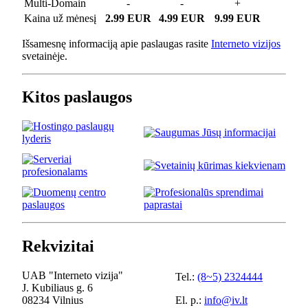
Multi-Domain
-
-
+
Kaina už mėnesį
2.99 EUR
4.99 EUR
9.99 EUR
Išsamesnę informaciją apie paslaugas rasite
Interneto vizijos
svetainėje.
Kitos paslaugos
Rekvizitai
UAB "Interneto vizija"
Tel.:
(8~5) 2324444
J. Kubiliaus g. 6
08234 Vilnius
El. p.:
info@iv.lt