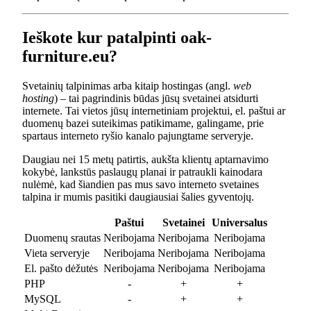
Ieškote kur patalpinti oak-
furniture.eu?
Svetainių talpinimas arba kitaip hostingas (angl.
web
hosting
) – tai pagrindinis būdas jūsų svetainei atsidurti
internete. Tai vietos jūsų internetiniam projektui, el. paštui ar
duomenų bazei suteikimas patikimame, galingame, prie
spartaus interneto ryšio kanalo pajungtame serveryje.
Daugiau nei 15 metų patirtis, aukšta klientų aptarnavimo
kokybė, lankstūs paslaugų planai ir patraukli kainodara
nulėmė, kad šiandien pas mus savo interneto svetaines
talpina ir mumis pasitiki daugiausiai šalies gyventojų.
Paštui
Svetainei
Universalus
Duomenų srautas
Neribojama
Neribojama
Neribojama
Vieta serveryje
Neribojama
Neribojama
Neribojama
El. pašto dėžutės
Neribojama
Neribojama
Neribojama
PHP
-
+
+
MySQL
-
+
+