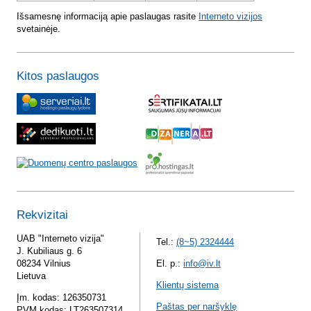
Išsamesnę informaciją apie paslaugas rasite
Interneto vizijos
svetainėje.
Kitos paslaugos
Rekvizitai
UAB "Interneto vizija"
Tel.:
(8~5) 2324444
J. Kubiliaus g. 6
08234 Vilnius
El. p.:
info@iv.lt
Lietuva
Klientų sistema
Įm. kodas: 126350731
Paštas per naršyklę
PVM kodas: LT263507314