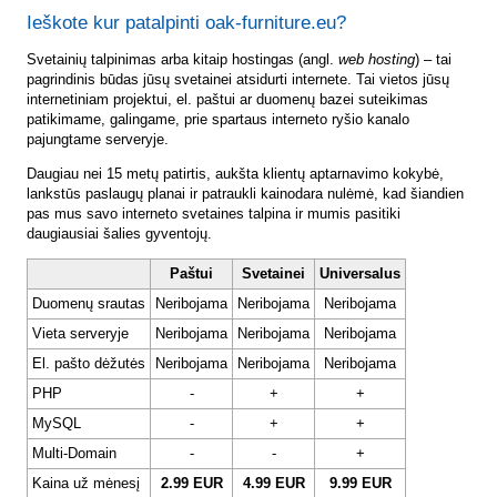
Ieškote kur patalpinti oak-furniture.eu?
Svetainių talpinimas arba kitaip hostingas (angl.
web hosting
) – tai
pagrindinis būdas jūsų svetainei atsidurti internete. Tai vietos jūsų
internetiniam projektui, el. paštui ar duomenų bazei suteikimas
patikimame, galingame, prie spartaus interneto ryšio kanalo
pajungtame serveryje.
Daugiau nei 15 metų patirtis, aukšta klientų aptarnavimo kokybė,
lankstūs paslaugų planai ir patraukli kainodara nulėmė, kad šiandien
pas mus savo interneto svetaines talpina ir mumis pasitiki
daugiausiai šalies gyventojų.
Paštui
Svetainei
Universalus
Duomenų srautas
Neribojama
Neribojama
Neribojama
Vieta serveryje
Neribojama
Neribojama
Neribojama
El. pašto dėžutės
Neribojama
Neribojama
Neribojama
PHP
-
+
+
MySQL
-
+
+
Multi-Domain
-
-
+
Kaina už mėnesį
2.99 EUR
4.99 EUR
9.99 EUR