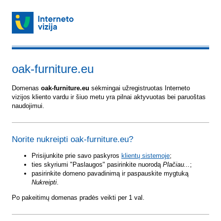
oak-furniture.eu
Domenas
oak-furniture.eu
sėkmingai užregistruotas Interneto
vizijos kliento vardu ir šiuo metu yra pilnai aktyvuotas bei paruoštas
naudojimui.
Norite nukreipti oak-furniture.eu?
Prisijunkite prie savo paskyros
klientų sistemoje
;
ties skyriumi "Paslaugos" pasirinkite nuorodą
Plačiau...
;
pasirinkite domeno pavadinimą ir paspauskite mygtuką
Nukreipti
.
Po pakeitimų domenas pradės veikti per 1 val.