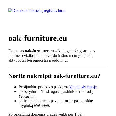
oak-furniture.eu
Domenas
oak-furniture.eu
sėkmingai užregistruotas
Interneto vizijos kliento vardu ir šiuo metu yra pilnai
aktyvuotas bei paruoštas naudojimui.
Norite nukreipti oak-furniture.eu?
Prisijunkite prie savo paskyros
klientų sistemoje
;
ties skyriumi "Paslaugos" pasirinkite nuorodą
Plačiau...
;
pasirinkite domeno pavadinimą ir paspauskite
mygtuką
Nukreipti
.
Po pakeitimų domenas pradės veikti per 1 val.