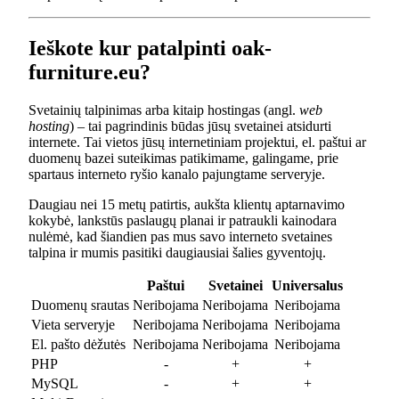
Ieškote kur patalpinti oak-
furniture.eu?
Svetainių talpinimas arba kitaip hostingas (angl.
web
hosting
) – tai pagrindinis būdas jūsų svetainei atsidurti
internete. Tai vietos jūsų internetiniam projektui, el. paštui ar
duomenų bazei suteikimas patikimame, galingame, prie
spartaus interneto ryšio kanalo pajungtame serveryje.
Daugiau nei 15 metų patirtis, aukšta klientų aptarnavimo
kokybė, lankstūs paslaugų planai ir patraukli kainodara
nulėmė, kad šiandien pas mus savo interneto svetaines
talpina ir mumis pasitiki daugiausiai šalies gyventojų.
Paštui
Svetainei
Universalus
Duomenų srautas
Neribojama
Neribojama
Neribojama
Vieta serveryje
Neribojama
Neribojama
Neribojama
El. pašto dėžutės
Neribojama
Neribojama
Neribojama
PHP
-
+
+
MySQL
-
+
+