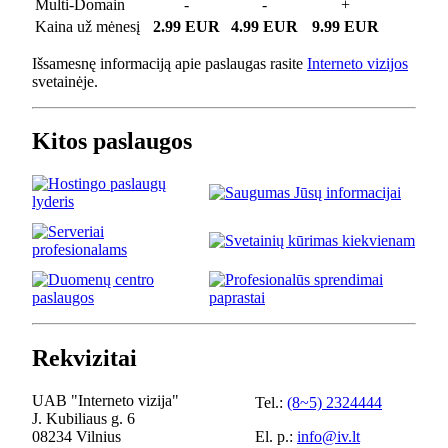
Multi-Domain
-
-
+
Kaina už mėnesį
2.99 EUR
4.99 EUR
9.99 EUR
Išsamesnę informaciją apie paslaugas rasite
Interneto vizijos
svetainėje.
Kitos paslaugos
Rekvizitai
UAB "Interneto vizija"
Tel.:
(8~5) 2324444
J. Kubiliaus g. 6
08234 Vilnius
El. p.:
info@iv.lt