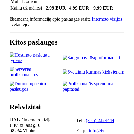
Multi-Domain
-
-
+
Kaina už mėnesį
2.99 EUR
4.99 EUR
9.99 EUR
Išsamesnę informaciją apie paslaugas rasite
Interneto vizijos
svetainėje.
Kitos paslaugos
Rekvizitai
UAB "Interneto vizija"
Tel.:
(8~5) 2324444
J. Kubiliaus g. 6
08234 Vilnius
El. p.:
info@iv.lt