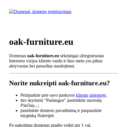
oak-furniture.eu
Domenas
oak-furniture.eu
sėkmingai užregistruotas
Interneto vizijos kliento vardu ir šiuo metu yra pilnai
aktyvuotas bei paruoštas naudojimui.
Norite nukreipti oak-furniture.eu?
Prisijunkite prie savo paskyros
klientų sistemoje
;
ties skyriumi "Paslaugos" pasirinkite nuorodą
Plačiau...
;
pasirinkite domeno pavadinimą ir paspauskite
mygtuką
Nukreipti
.
Po pakeitimų domenas pradės veikti per 1 val.