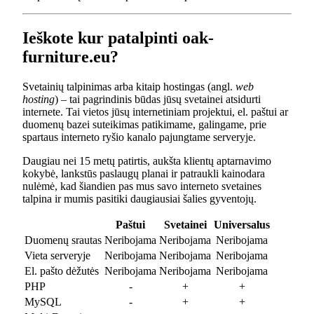
Ieškote kur patalpinti oak-
furniture.eu?
Svetainių talpinimas arba kitaip hostingas (angl.
web
hosting
) – tai pagrindinis būdas jūsų svetainei atsidurti
internete. Tai vietos jūsų internetiniam projektui, el. paštui ar
duomenų bazei suteikimas patikimame, galingame, prie
spartaus interneto ryšio kanalo pajungtame serveryje.
Daugiau nei 15 metų patirtis, aukšta klientų aptarnavimo
kokybė, lankstūs paslaugų planai ir patraukli kainodara
nulėmė, kad šiandien pas mus savo interneto svetaines
talpina ir mumis pasitiki daugiausiai šalies gyventojų.
Paštui
Svetainei
Universalus
Duomenų srautas
Neribojama
Neribojama
Neribojama
Vieta serveryje
Neribojama
Neribojama
Neribojama
El. pašto dėžutės
Neribojama
Neribojama
Neribojama
PHP
-
+
+
MySQL
-
+
+