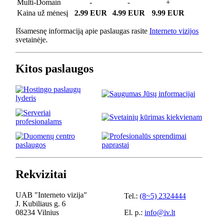
Multi-Domain
-
-
+
Kaina už mėnesį
2.99 EUR
4.99 EUR
9.99 EUR
Išsamesnę informaciją apie paslaugas rasite
Interneto vizijos
svetainėje.
Kitos paslaugos
Rekvizitai
UAB "Interneto vizija"
Tel.:
(8~5) 2324444
J. Kubiliaus g. 6
08234 Vilnius
El. p.:
info@iv.lt