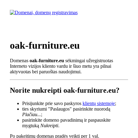
oak-furniture.eu
Domenas
oak-furniture.eu
sėkmingai užregistruotas
Interneto vizijos kliento vardu ir šiuo metu yra pilnai
aktyvuotas bei paruoštas naudojimui.
Norite nukreipti oak-furniture.eu?
Prisijunkite prie savo paskyros
klientų sistemoje
;
ties skyriumi "Paslaugos" pasirinkite nuorodą
Plačiau...
;
pasirinkite domeno pavadinimą ir paspauskite
mygtuką
Nukreipti
.
Po pakeitimų domenas pradės veikti per 1 val.