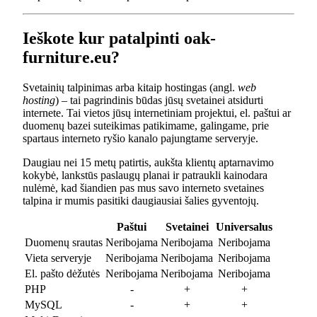
Ieškote kur patalpinti oak-
furniture.eu?
Svetainių talpinimas arba kitaip hostingas (angl.
web
hosting
) – tai pagrindinis būdas jūsų svetainei atsidurti
internete. Tai vietos jūsų internetiniam projektui, el. paštui ar
duomenų bazei suteikimas patikimame, galingame, prie
spartaus interneto ryšio kanalo pajungtame serveryje.
Daugiau nei 15 metų patirtis, aukšta klientų aptarnavimo
kokybė, lankstūs paslaugų planai ir patraukli kainodara
nulėmė, kad šiandien pas mus savo interneto svetaines
talpina ir mumis pasitiki daugiausiai šalies gyventojų.
Paštui
Svetainei
Universalus
Duomenų srautas
Neribojama
Neribojama
Neribojama
Vieta serveryje
Neribojama
Neribojama
Neribojama
El. pašto dėžutės
Neribojama
Neribojama
Neribojama
PHP
-
+
+
MySQL
-
+
+