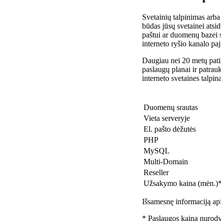
Svetainių talpinimas arba
būdas jūsų svetainei atsidu
paštui ar duomenų bazei 
interneto ryšio kanalo pa
Daugiau nei 20 metų patir
paslaugų planai ir patra
interneto svetaines talpin
Duomenų srautas
Vieta serveryje
El. pašto dėžutės
PHP
MySQL
Multi-Domain
Reseller
Užsakymo kaina (mėn.)
Išsamesnę informaciją api
* Paslaugos kaina nurody