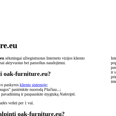
re.eu
.eu
sėkmingai užregistruotas Interneto vizijos kliento
Int
lnai aktyvuotas bei paruoštas naudojimui.
pop
pas
ir 
i oak-furniture.eu?
pri
int
savo paskyros
klientų sistemoje
;
laugos" pasirinkite nuorodą
Plačiau...
;
o pavadinimą ir paspauskite mygtuką
Nukreipti
.
dės veikti per 1 val.
alpinti oak-furniture.eu?