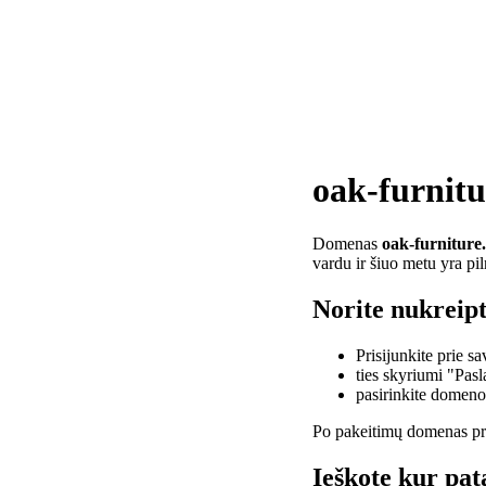
oak-furnitu
Domenas
oak-furniture
vardu ir šiuo metu yra pi
Norite nukreipt
Prisijunkite prie 
ties skyriumi "Pas
pasirinkite domen
Po pakeitimų domenas pra
Ieškote kur pat