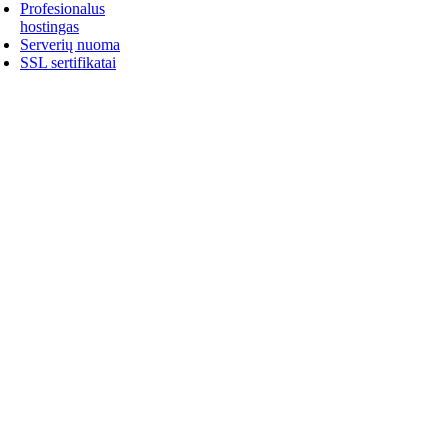
Profesionalus
hostingas
Serverių nuoma
SSL sertifikatai