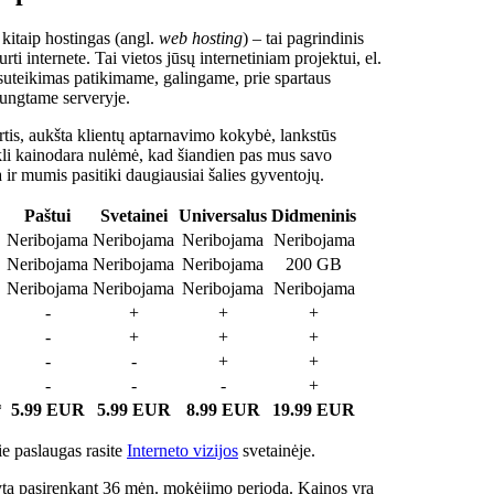
 kitaip hostingas (angl.
web hosting
) – tai pagrindinis
rti internete. Tai vietos jūsų internetiniam projektui, el.
suteikimas patikimame, galingame, prie spartaus
jungtame serveryje.
tis, aukšta klientų aptarnavimo kokybė, lankstūs
ukli kainodara nulėmė, kad šiandien pas mus savo
a ir mumis pasitiki daugiausiai šalies gyventojų.
Paštui
Svetainei
Universalus
Didmeninis
Neribojama
Neribojama
Neribojama
Neribojama
Neribojama
Neribojama
Neribojama
200 GB
Neribojama
Neribojama
Neribojama
Neribojama
-
+
+
+
-
+
+
+
-
-
+
+
-
-
-
+
*
5.99 EUR
5.99 EUR
8.99 EUR
19.99 EUR
e paslaugas rasite
Interneto vizijos
svetainėje.
ta pasirenkant 36 mėn. mokėjimo periodą. Kainos yra