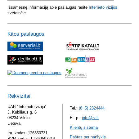
Išsamesnę informaciją apie paslaugas rasite
Interneto vizijos
svetainėje.
Kitos paslaugos
Rekvizitai
UAB "Interneto vizija"
Tel.:
(8~5) 2324444
J. Kubiliaus g. 6
08234 Vilnius
El. p.:
info@iv.lt
Lietuva
Klientų sistema
Įm. kodas: 126350731
Paštas per naršyklę
PVM kodas: LT263507314