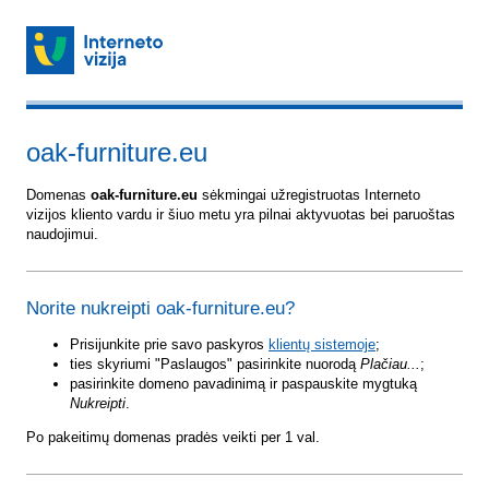
oak-furniture.eu
Domenas
oak-furniture.eu
sėkmingai užregistruotas Interneto
vizijos kliento vardu ir šiuo metu yra pilnai aktyvuotas bei paruoštas
naudojimui.
Norite nukreipti oak-furniture.eu?
Prisijunkite prie savo paskyros
klientų sistemoje
;
ties skyriumi "Paslaugos" pasirinkite nuorodą
Plačiau...
;
pasirinkite domeno pavadinimą ir paspauskite mygtuką
Nukreipti
.
Po pakeitimų domenas pradės veikti per 1 val.