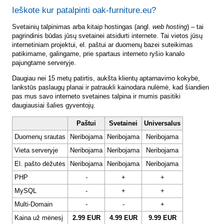
Ieškote kur patalpinti oak-furniture.eu?
Svetainių talpinimas arba kitaip hostingas (angl.
web hosting
) – tai
pagrindinis būdas jūsų svetainei atsidurti internete. Tai vietos jūsų
internetiniam projektui, el. paštui ar duomenų bazei suteikimas
patikimame, galingame, prie spartaus interneto ryšio kanalo
pajungtame serveryje.
Daugiau nei 15 metų patirtis, aukšta klientų aptarnavimo kokybė,
lankstūs paslaugų planai ir patraukli kainodara nulėmė, kad šiandien
pas mus savo interneto svetaines talpina ir mumis pasitiki
daugiausiai šalies gyventojų.
Paštui
Svetainei
Universalus
Duomenų srautas
Neribojama
Neribojama
Neribojama
Vieta serveryje
Neribojama
Neribojama
Neribojama
El. pašto dėžutės
Neribojama
Neribojama
Neribojama
PHP
-
+
+
MySQL
-
+
+
Multi-Domain
-
-
+
Kaina už mėnesį
2.99 EUR
4.99 EUR
9.99 EUR