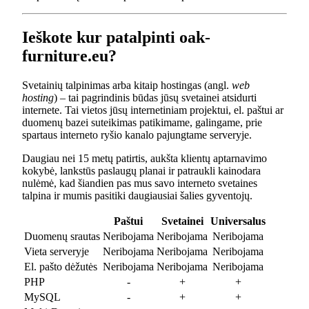
Ieškote kur patalpinti oak-
furniture.eu?
Svetainių talpinimas arba kitaip hostingas (angl.
web
hosting
) – tai pagrindinis būdas jūsų svetainei atsidurti
internete. Tai vietos jūsų internetiniam projektui, el. paštui ar
duomenų bazei suteikimas patikimame, galingame, prie
spartaus interneto ryšio kanalo pajungtame serveryje.
Daugiau nei 15 metų patirtis, aukšta klientų aptarnavimo
kokybė, lankstūs paslaugų planai ir patraukli kainodara
nulėmė, kad šiandien pas mus savo interneto svetaines
talpina ir mumis pasitiki daugiausiai šalies gyventojų.
Paštui
Svetainei
Universalus
Duomenų srautas
Neribojama
Neribojama
Neribojama
Vieta serveryje
Neribojama
Neribojama
Neribojama
El. pašto dėžutės
Neribojama
Neribojama
Neribojama
PHP
-
+
+
MySQL
-
+
+