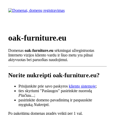
oak-furniture.eu
Domenas
oak-furniture.eu
sėkmingai užregistruotas
Interneto vizijos kliento vardu ir šiuo metu yra pilnai
aktyvuotas bei paruoštas naudojimui.
Norite nukreipti oak-furniture.eu?
Prisijunkite prie savo paskyros
klientų sistemoje
;
ties skyriumi "Paslaugos" pasirinkite nuorodą
Plačiau...
;
pasirinkite domeno pavadinimą ir paspauskite
mygtuką
Nukreipti
.
Po pakeitimų domenas pradės veikti per 1 val.