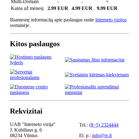
Multi-Domain
-
-
+
Kaina už mėnesį
2.99 EUR
4.99 EUR
9.99 EUR
Išsamesnę informaciją apie paslaugas rasite
Interneto vizijos
svetainėje.
Kitos paslaugos
Rekvizitai
UAB "Interneto vizija"
Tel.:
(8~5) 2324444
J. Kubiliaus g. 6
08234 Vilnius
El. p.:
info@iv.lt