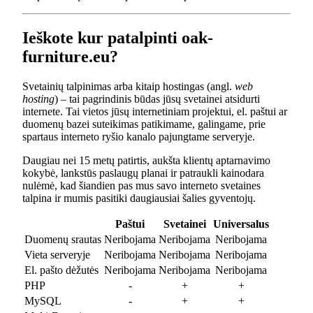
Ieškote kur patalpinti oak-
furniture.eu?
Svetainių talpinimas arba kitaip hostingas (angl.
web
hosting
) – tai pagrindinis būdas jūsų svetainei atsidurti
internete. Tai vietos jūsų internetiniam projektui, el. paštui ar
duomenų bazei suteikimas patikimame, galingame, prie
spartaus interneto ryšio kanalo pajungtame serveryje.
Daugiau nei 15 metų patirtis, aukšta klientų aptarnavimo
kokybė, lankstūs paslaugų planai ir patraukli kainodara
nulėmė, kad šiandien pas mus savo interneto svetaines
talpina ir mumis pasitiki daugiausiai šalies gyventojų.
Paštui
Svetainei
Universalus
Duomenų srautas
Neribojama
Neribojama
Neribojama
Vieta serveryje
Neribojama
Neribojama
Neribojama
El. pašto dėžutės
Neribojama
Neribojama
Neribojama
PHP
-
+
+
MySQL
-
+
+