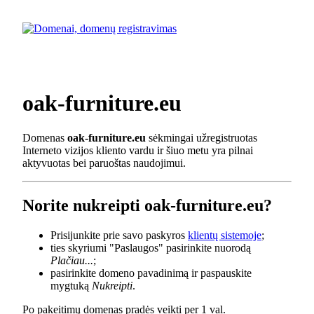
oak-furniture.eu
Domenas
oak-furniture.eu
sėkmingai užregistruotas
Interneto vizijos kliento vardu ir šiuo metu yra pilnai
aktyvuotas bei paruoštas naudojimui.
Norite nukreipti oak-furniture.eu?
Prisijunkite prie savo paskyros
klientų sistemoje
;
ties skyriumi "Paslaugos" pasirinkite nuorodą
Plačiau...
;
pasirinkite domeno pavadinimą ir paspauskite
mygtuką
Nukreipti
.
Po pakeitimų domenas pradės veikti per 1 val.