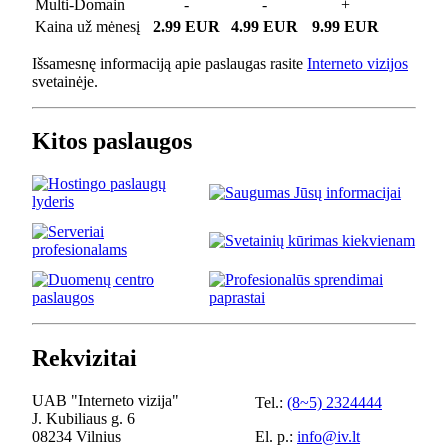
Multi-Domain
-
-
+
Kaina už mėnesį
2.99 EUR
4.99 EUR
9.99 EUR
Išsamesnę informaciją apie paslaugas rasite
Interneto vizijos
svetainėje.
Kitos paslaugos
Rekvizitai
UAB "Interneto vizija"
Tel.:
(8~5) 2324444
J. Kubiliaus g. 6
08234 Vilnius
El. p.:
info@iv.lt