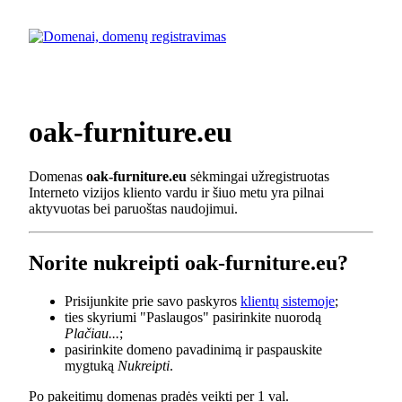
oak-furniture.eu
Domenas
oak-furniture.eu
sėkmingai užregistruotas
Interneto vizijos kliento vardu ir šiuo metu yra pilnai
aktyvuotas bei paruoštas naudojimui.
Norite nukreipti oak-furniture.eu?
Prisijunkite prie savo paskyros
klientų sistemoje
;
ties skyriumi "Paslaugos" pasirinkite nuorodą
Plačiau...
;
pasirinkite domeno pavadinimą ir paspauskite
mygtuką
Nukreipti
.
Po pakeitimų domenas pradės veikti per 1 val.