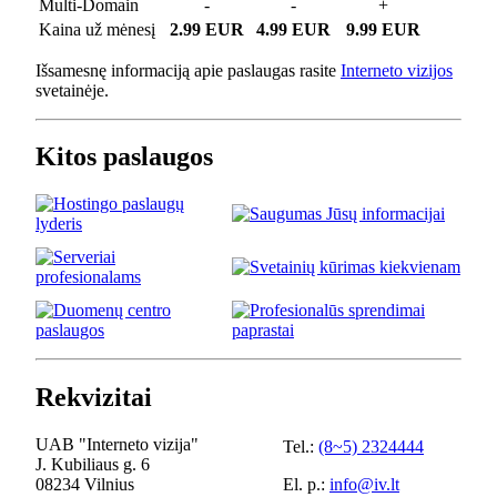
Multi-Domain
-
-
+
Kaina už mėnesį
2.99 EUR
4.99 EUR
9.99 EUR
Išsamesnę informaciją apie paslaugas rasite
Interneto vizijos
svetainėje.
Kitos paslaugos
Rekvizitai
UAB "Interneto vizija"
Tel.:
(8~5) 2324444
J. Kubiliaus g. 6
08234 Vilnius
El. p.:
info@iv.lt