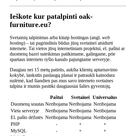
Ieškote kur patalpinti oak-
furniture.eu?
Svetainių talpinimas arba kitaip hostingas (angl.
web
hosting
) – tai pagrindinis būdas jūsų svetainei atsidurti
internete. Tai vietos jūsų internetiniam projektui, el. paštui ar
duomenų bazei suteikimas patikimame, galingame, prie
spartaus interneto ryšio kanalo pajungtame serveryje.
Daugiau nei 15 metų patirtis, aukšta klientų aptarnavimo
kokybė, lankstūs paslaugų planai ir patraukli kainodara
nulėmė, kad šiandien pas mus savo interneto svetaines
talpina ir mumis pasitiki daugiausiai šalies gyventojų.
Paštui
Svetainei
Universalus
Duomenų srautas
Neribojama
Neribojama
Neribojama
Vieta serveryje
Neribojama
Neribojama
Neribojama
El. pašto dėžutės
Neribojama
Neribojama
Neribojama
PHP
-
+
+
MySQL
-
+
+