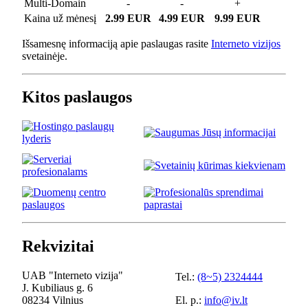
Multi-Domain
-
-
+
Kaina už mėnesį
2.99 EUR
4.99 EUR
9.99 EUR
Išsamesnę informaciją apie paslaugas rasite
Interneto vizijos
svetainėje.
Kitos paslaugos
Rekvizitai
UAB "Interneto vizija"
Tel.:
(8~5) 2324444
J. Kubiliaus g. 6
08234 Vilnius
El. p.:
info@iv.lt