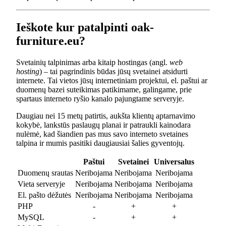
Ieškote kur patalpinti oak-
furniture.eu?
Svetainių talpinimas arba kitaip hostingas (angl.
web
hosting
) – tai pagrindinis būdas jūsų svetainei atsidurti
internete. Tai vietos jūsų internetiniam projektui, el. paštui ar
duomenų bazei suteikimas patikimame, galingame, prie
spartaus interneto ryšio kanalo pajungtame serveryje.
Daugiau nei 15 metų patirtis, aukšta klientų aptarnavimo
kokybė, lankstūs paslaugų planai ir patraukli kainodara
nulėmė, kad šiandien pas mus savo interneto svetaines
talpina ir mumis pasitiki daugiausiai šalies gyventojų.
Paštui
Svetainei
Universalus
Duomenų srautas
Neribojama
Neribojama
Neribojama
Vieta serveryje
Neribojama
Neribojama
Neribojama
El. pašto dėžutės
Neribojama
Neribojama
Neribojama
PHP
-
+
+
MySQL
-
+
+