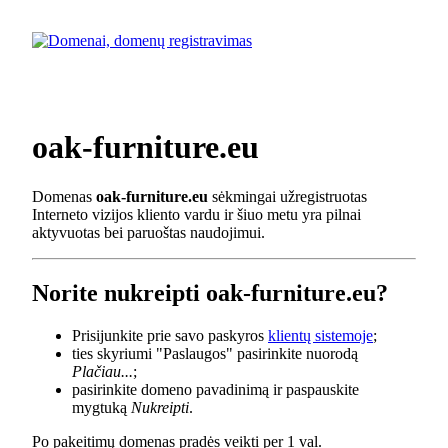
oak-furniture.eu
Domenas
oak-furniture.eu
sėkmingai užregistruotas
Interneto vizijos kliento vardu ir šiuo metu yra pilnai
aktyvuotas bei paruoštas naudojimui.
Norite nukreipti oak-furniture.eu?
Prisijunkite prie savo paskyros
klientų sistemoje
;
ties skyriumi "Paslaugos" pasirinkite nuorodą
Plačiau...
;
pasirinkite domeno pavadinimą ir paspauskite
mygtuką
Nukreipti
.
Po pakeitimų domenas pradės veikti per 1 val.