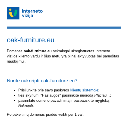
oak-furniture.eu
Domenas
oak-furniture.eu
sėkmingai užregistruotas Interneto
vizijos kliento vardu ir šiuo metu yra pilnai aktyvuotas bei paruoštas
naudojimui.
Norite nukreipti oak-furniture.eu?
Prisijunkite prie savo paskyros
klientų sistemoje
;
ties skyriumi "Paslaugos" pasirinkite nuorodą
Plačiau...
;
pasirinkite domeno pavadinimą ir paspauskite mygtuką
Nukreipti
.
Po pakeitimų domenas pradės veikti per 1 val.