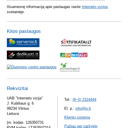
Išsamesnę informaciją apie paslaugas rasite
Interneto vizijos
svetainėje.
Kitos paslaugos
Rekvizitai
UAB "Interneto vizija"
Tel.:
(8~5) 2324444
J. Kubiliaus g. 6
08234 Vilnius
El. p.:
info@iv.lt
Lietuva
Klientų sistema
Įm. kodas: 126350731
Paštas per naršyklę
PVM kodas: LT263507314