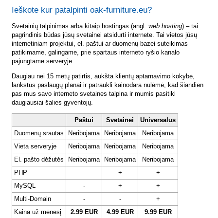
Ieškote kur patalpinti oak-furniture.eu?
Svetainių talpinimas arba kitaip hostingas (angl.
web hosting
) – tai
pagrindinis būdas jūsų svetainei atsidurti internete. Tai vietos jūsų
internetiniam projektui, el. paštui ar duomenų bazei suteikimas
patikimame, galingame, prie spartaus interneto ryšio kanalo
pajungtame serveryje.
Daugiau nei 15 metų patirtis, aukšta klientų aptarnavimo kokybė,
lankstūs paslaugų planai ir patraukli kainodara nulėmė, kad šiandien
pas mus savo interneto svetaines talpina ir mumis pasitiki
daugiausiai šalies gyventojų.
Paštui
Svetainei
Universalus
Duomenų srautas
Neribojama
Neribojama
Neribojama
Vieta serveryje
Neribojama
Neribojama
Neribojama
El. pašto dėžutės
Neribojama
Neribojama
Neribojama
PHP
-
+
+
MySQL
-
+
+
Multi-Domain
-
-
+
Kaina už mėnesį
2.99 EUR
4.99 EUR
9.99 EUR