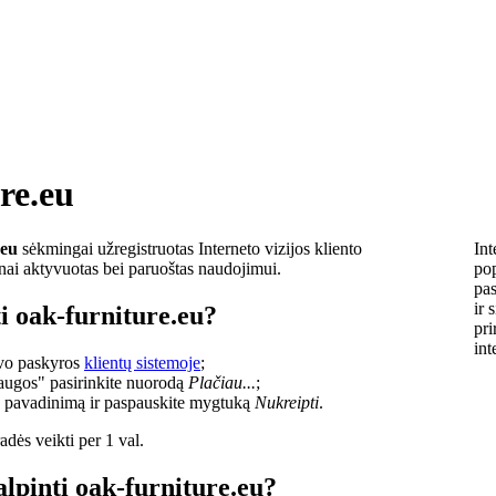
re.eu
.eu
sėkmingai užregistruotas Interneto vizijos kliento
Int
lnai aktyvuotas bei paruoštas naudojimui.
pop
pas
ir 
i oak-furniture.eu?
pri
int
savo paskyros
klientų sistemoje
;
laugos" pasirinkite nuorodą
Plačiau...
;
o pavadinimą ir paspauskite mygtuką
Nukreipti
.
dės veikti per 1 val.
alpinti oak-furniture.eu?