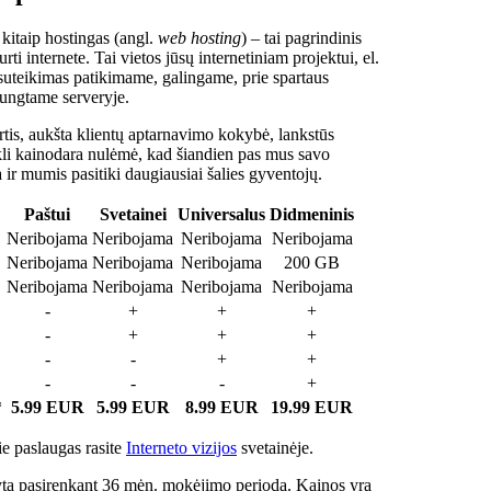
 kitaip hostingas (angl.
web hosting
) – tai pagrindinis
rti internete. Tai vietos jūsų internetiniam projektui, el.
suteikimas patikimame, galingame, prie spartaus
jungtame serveryje.
tis, aukšta klientų aptarnavimo kokybė, lankstūs
ukli kainodara nulėmė, kad šiandien pas mus savo
a ir mumis pasitiki daugiausiai šalies gyventojų.
Paštui
Svetainei
Universalus
Didmeninis
Neribojama
Neribojama
Neribojama
Neribojama
Neribojama
Neribojama
Neribojama
200 GB
Neribojama
Neribojama
Neribojama
Neribojama
-
+
+
+
-
+
+
+
-
-
+
+
-
-
-
+
*
5.99 EUR
5.99 EUR
8.99 EUR
19.99 EUR
e paslaugas rasite
Interneto vizijos
svetainėje.
ta pasirenkant 36 mėn. mokėjimo periodą. Kainos yra