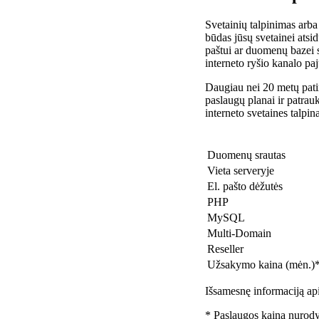
Svetainių talpinimas arba
būdas jūsų svetainei atsidu
paštui ar duomenų bazei 
interneto ryšio kanalo pa
Daugiau nei 20 metų patir
paslaugų planai ir patra
interneto svetaines talpin
Duomenų srautas
Vieta serveryje
El. pašto dėžutės
PHP
MySQL
Multi-Domain
Reseller
Užsakymo kaina (mėn.)
Išsamesnę informaciją api
* Paslaugos kaina nurody