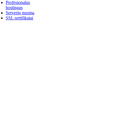
Profesionalus
hostingas
Serverių nuoma
SSL sertifikatai