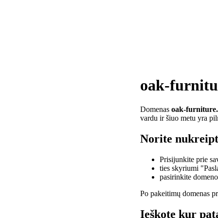
oak-furnitu
Domenas
oak-furniture
vardu ir šiuo metu yra pi
Norite nukreipt
Prisijunkite prie 
ties skyriumi "Pas
pasirinkite domen
Po pakeitimų domenas pra
Ieškote kur pat