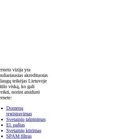
erneto vizija yra
uliariausias akredituotas
laugų teikėjas Lietuvoje
siūlo viską, ko gali
reikti, norint atsidurti
ernete:
Domenų
registravimas
Svetainių talpinimas
El. paštas
Svetainių kūrimas
SPAM filtras