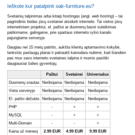
Ieškote kur patalpinti oak-furniture.eu?
Svetainių talpinimas arba kitaip hostingas (angl.
web hosting
) – tai
pagrindinis būdas jūsų svetainei atsidurti internete. Tai vietos jūsų
internetiniam projektui, el. paštui ar duomenų bazei suteikimas
patikimame, galingame, prie spartaus interneto ryšio kanalo
pajungtame serveryje.
Daugiau nei 15 metų patirtis, aukšta klientų aptarnavimo kokybė,
lankstūs paslaugų planai ir patraukli kainodara nulėmė, kad šiandien
pas mus savo interneto svetaines talpina ir mumis pasitiki
daugiausiai šalies gyventojų.
Paštui
Svetainei
Universalus
Duomenų srautas
Neribojama
Neribojama
Neribojama
Vieta serveryje
Neribojama
Neribojama
Neribojama
El. pašto dėžutės
Neribojama
Neribojama
Neribojama
PHP
-
+
+
MySQL
-
+
+
Multi-Domain
-
-
+
Kaina už mėnesį
2.99 EUR
4.99 EUR
9.99 EUR