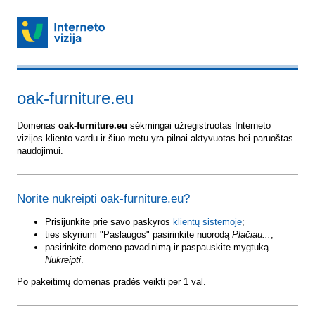
oak-furniture.eu
Domenas
oak-furniture.eu
sėkmingai užregistruotas Interneto
vizijos kliento vardu ir šiuo metu yra pilnai aktyvuotas bei paruoštas
naudojimui.
Norite nukreipti oak-furniture.eu?
Prisijunkite prie savo paskyros
klientų sistemoje
;
ties skyriumi "Paslaugos" pasirinkite nuorodą
Plačiau...
;
pasirinkite domeno pavadinimą ir paspauskite mygtuką
Nukreipti
.
Po pakeitimų domenas pradės veikti per 1 val.