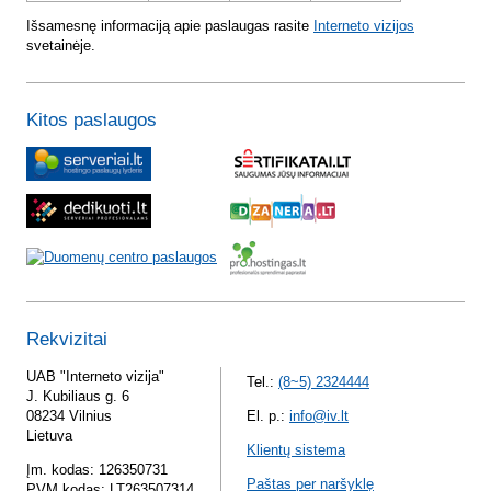
Išsamesnę informaciją apie paslaugas rasite
Interneto vizijos
svetainėje.
Kitos paslaugos
Rekvizitai
UAB "Interneto vizija"
Tel.:
(8~5) 2324444
J. Kubiliaus g. 6
08234 Vilnius
El. p.:
info@iv.lt
Lietuva
Klientų sistema
Įm. kodas: 126350731
Paštas per naršyklę
PVM kodas: LT263507314