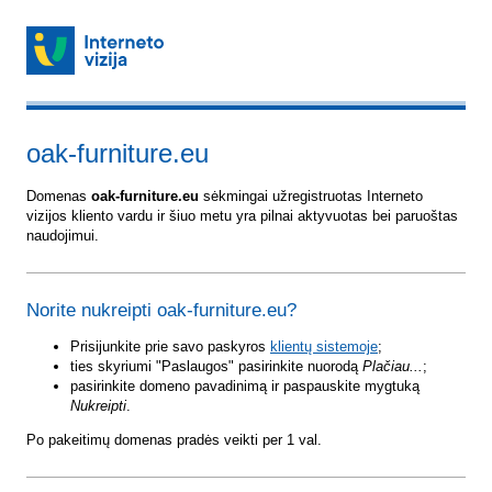
oak-furniture.eu
Domenas
oak-furniture.eu
sėkmingai užregistruotas Interneto
vizijos kliento vardu ir šiuo metu yra pilnai aktyvuotas bei paruoštas
naudojimui.
Norite nukreipti oak-furniture.eu?
Prisijunkite prie savo paskyros
klientų sistemoje
;
ties skyriumi "Paslaugos" pasirinkite nuorodą
Plačiau...
;
pasirinkite domeno pavadinimą ir paspauskite mygtuką
Nukreipti
.
Po pakeitimų domenas pradės veikti per 1 val.