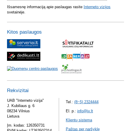
Išsamesnę informaciją apie paslaugas rasite
Interneto vizijos
svetainėje.
Kitos paslaugos
Rekvizitai
UAB "Interneto vizija"
Tel.:
(8~5) 2324444
J. Kubiliaus g. 6
08234 Vilnius
El. p.:
info@iv.lt
Lietuva
Klientų sistema
Įm. kodas: 126350731
Paštas per naršyklę
PVM kodas: LT263507314