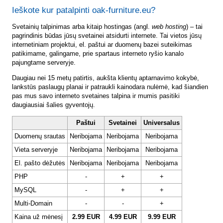
Ieškote kur patalpinti oak-furniture.eu?
Svetainių talpinimas arba kitaip hostingas (angl.
web hosting
) – tai
pagrindinis būdas jūsų svetainei atsidurti internete. Tai vietos jūsų
internetiniam projektui, el. paštui ar duomenų bazei suteikimas
patikimame, galingame, prie spartaus interneto ryšio kanalo
pajungtame serveryje.
Daugiau nei 15 metų patirtis, aukšta klientų aptarnavimo kokybė,
lankstūs paslaugų planai ir patraukli kainodara nulėmė, kad šiandien
pas mus savo interneto svetaines talpina ir mumis pasitiki
daugiausiai šalies gyventojų.
Paštui
Svetainei
Universalus
Duomenų srautas
Neribojama
Neribojama
Neribojama
Vieta serveryje
Neribojama
Neribojama
Neribojama
El. pašto dėžutės
Neribojama
Neribojama
Neribojama
PHP
-
+
+
MySQL
-
+
+
Multi-Domain
-
-
+
Kaina už mėnesį
2.99 EUR
4.99 EUR
9.99 EUR