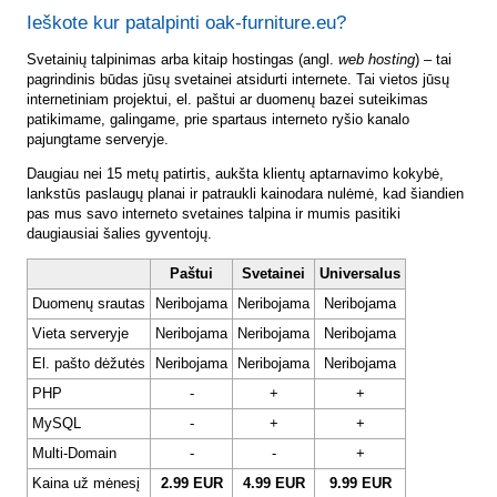
Ieškote kur patalpinti oak-furniture.eu?
Svetainių talpinimas arba kitaip hostingas (angl.
web hosting
) – tai
pagrindinis būdas jūsų svetainei atsidurti internete. Tai vietos jūsų
internetiniam projektui, el. paštui ar duomenų bazei suteikimas
patikimame, galingame, prie spartaus interneto ryšio kanalo
pajungtame serveryje.
Daugiau nei 15 metų patirtis, aukšta klientų aptarnavimo kokybė,
lankstūs paslaugų planai ir patraukli kainodara nulėmė, kad šiandien
pas mus savo interneto svetaines talpina ir mumis pasitiki
daugiausiai šalies gyventojų.
Paštui
Svetainei
Universalus
Duomenų srautas
Neribojama
Neribojama
Neribojama
Vieta serveryje
Neribojama
Neribojama
Neribojama
El. pašto dėžutės
Neribojama
Neribojama
Neribojama
PHP
-
+
+
MySQL
-
+
+
Multi-Domain
-
-
+
Kaina už mėnesį
2.99 EUR
4.99 EUR
9.99 EUR