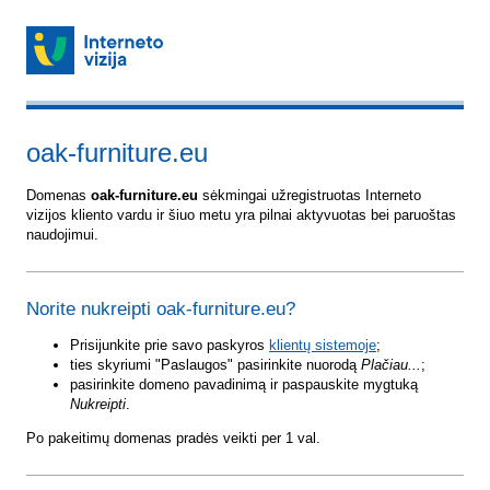
oak-furniture.eu
Domenas
oak-furniture.eu
sėkmingai užregistruotas Interneto
vizijos kliento vardu ir šiuo metu yra pilnai aktyvuotas bei paruoštas
naudojimui.
Norite nukreipti oak-furniture.eu?
Prisijunkite prie savo paskyros
klientų sistemoje
;
ties skyriumi "Paslaugos" pasirinkite nuorodą
Plačiau...
;
pasirinkite domeno pavadinimą ir paspauskite mygtuką
Nukreipti
.
Po pakeitimų domenas pradės veikti per 1 val.