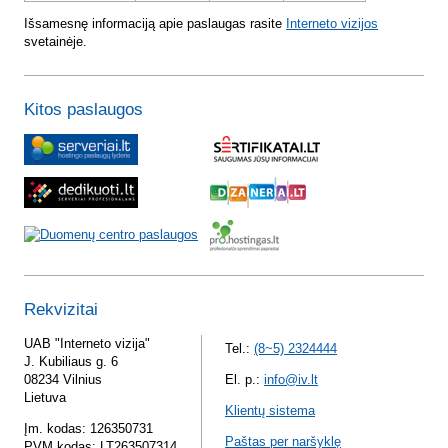
Išsamesnę informaciją apie paslaugas rasite
Interneto vizijos
svetainėje.
Kitos paslaugos
Rekvizitai
UAB "Interneto vizija"
Tel.:
(8~5) 2324444
J. Kubiliaus g. 6
08234 Vilnius
El. p.:
info@iv.lt
Lietuva
Klientų sistema
Įm. kodas: 126350731
Paštas per naršyklę
PVM kodas: LT263507314