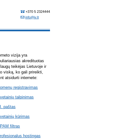
erneto vizija yra
uliariausias akredituotas
laugų teikėjas Lietuvoje ir
lo viską, ko gali prireikti,
int atsidurti internete:
omenų registravimas
vetainių talpinimas
l. paštas
vetainių kūrimas
PAM filtras
rofesionalus hostingas