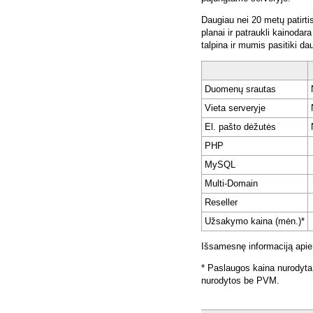
Daugiau nei 20 metų patirti
planai ir patraukli kainoda
talpina ir mumis pasitiki da
Duomenų srautas
Vieta serveryje
El. pašto dėžutės
PHP
MySQL
Multi-Domain
Reseller
Užsakymo kaina (mėn.)*
Išsamesnę informaciją apie
* Paslaugos kaina nurodyta
nurodytos be PVM.