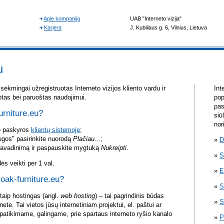
u
sėkmingai užregistruotas Interneto vizijos kliento vardu ir
Int
otas bei paruoštas naudojimui.
pop
pas
urniture.eu?
siū
nor
vo paskyros
klientų sistemoje
;
ugos" pasirinkite nuorodą
Plačiau...
;
D
pavadinimą ir paspauskite mygtuką
Nukreipti
.
S
s veikti per 1 val.
E
 oak-furniture.eu?
S
itaip hostingas (angl.
web hosting
) – tai pagrindinis būdas
S
rnete. Tai vietos jūsų internetiniam projektui, el. paštui ar
atikimame, galingame, prie spartaus interneto ryšio kanalo
P