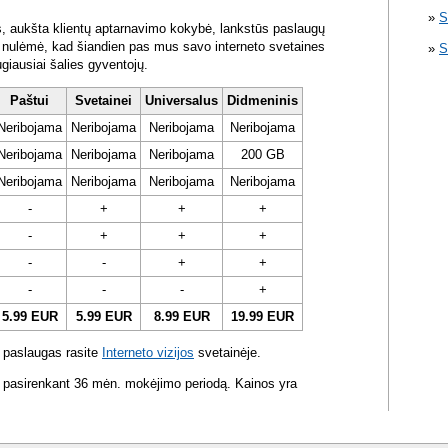
S
s, aukšta klientų aptarnavimo kokybė, lankstūs paslaugų
ra nulėmė, kad šiandien pas mus savo interneto svetaines
S
ugiausiai šalies gyventojų.
Paštui
Svetainei
Universalus
Didmeninis
Neribojama
Neribojama
Neribojama
Neribojama
Neribojama
Neribojama
Neribojama
200 GB
Neribojama
Neribojama
Neribojama
Neribojama
-
+
+
+
-
+
+
+
-
-
+
+
-
-
-
+
5.99 EUR
5.99 EUR
8.99 EUR
19.99 EUR
 paslaugas rasite
Interneto vizijos
svetainėje.
 pasirenkant 36 mėn. mokėjimo periodą. Kainos yra