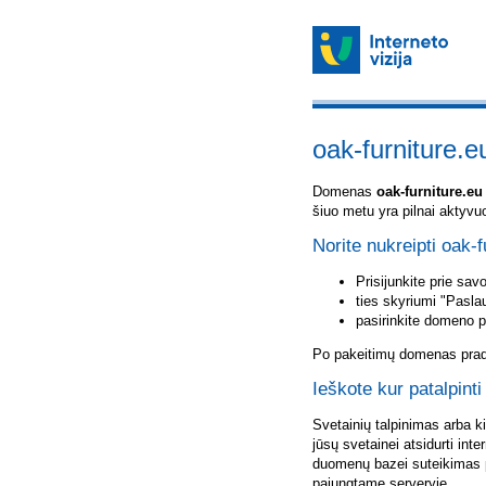
oak-furniture.e
Domenas
oak-furniture.eu
šiuo metu yra pilnai aktyvu
Norite nukreipti oak-f
Prisijunkite prie sa
ties skyriumi "Pasla
pasirinkite domeno 
Po pakeitimų domenas pradė
Ieškote kur patalpinti
Svetainių talpinimas arba k
jūsų svetainei atsidurti inte
duomenų bazei suteikimas p
pajungtame serveryje.