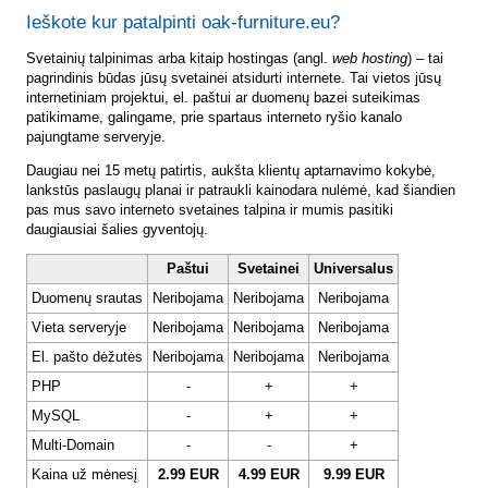
Ieškote kur patalpinti oak-furniture.eu?
Svetainių talpinimas arba kitaip hostingas (angl.
web hosting
) – tai
pagrindinis būdas jūsų svetainei atsidurti internete. Tai vietos jūsų
internetiniam projektui, el. paštui ar duomenų bazei suteikimas
patikimame, galingame, prie spartaus interneto ryšio kanalo
pajungtame serveryje.
Daugiau nei 15 metų patirtis, aukšta klientų aptarnavimo kokybė,
lankstūs paslaugų planai ir patraukli kainodara nulėmė, kad šiandien
pas mus savo interneto svetaines talpina ir mumis pasitiki
daugiausiai šalies gyventojų.
Paštui
Svetainei
Universalus
Duomenų srautas
Neribojama
Neribojama
Neribojama
Vieta serveryje
Neribojama
Neribojama
Neribojama
El. pašto dėžutės
Neribojama
Neribojama
Neribojama
PHP
-
+
+
MySQL
-
+
+
Multi-Domain
-
-
+
Kaina už mėnesį
2.99 EUR
4.99 EUR
9.99 EUR