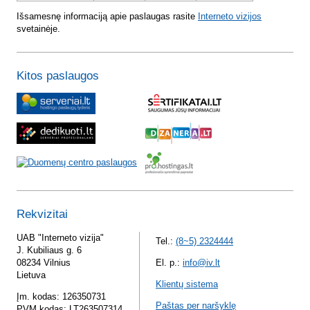
Išsamesnę informaciją apie paslaugas rasite
Interneto vizijos
svetainėje.
Kitos paslaugos
Rekvizitai
UAB "Interneto vizija"
Tel.:
(8~5) 2324444
J. Kubiliaus g. 6
08234 Vilnius
El. p.:
info@iv.lt
Lietuva
Klientų sistema
Įm. kodas: 126350731
Paštas per naršyklę
PVM kodas: LT263507314