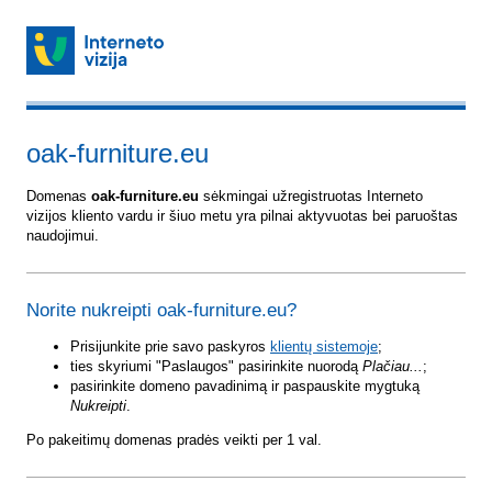
oak-furniture.eu
Domenas
oak-furniture.eu
sėkmingai užregistruotas Interneto
vizijos kliento vardu ir šiuo metu yra pilnai aktyvuotas bei paruoštas
naudojimui.
Norite nukreipti oak-furniture.eu?
Prisijunkite prie savo paskyros
klientų sistemoje
;
ties skyriumi "Paslaugos" pasirinkite nuorodą
Plačiau...
;
pasirinkite domeno pavadinimą ir paspauskite mygtuką
Nukreipti
.
Po pakeitimų domenas pradės veikti per 1 val.